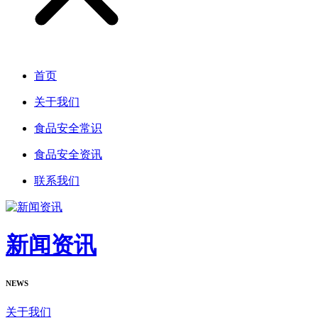
首页
关于我们
食品安全常识
食品安全资讯
联系我们
新闻资讯
NEWS
关于我们