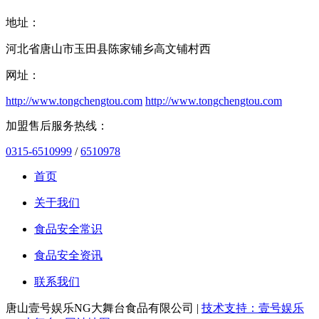
地址：
河北省唐山市玉田县陈家铺乡高文铺村西
网址：
http://www.tongchengtou.com
http://www.tongchengtou.com
加盟售后服务热线：
0315-6510999
/
6510978
首页
关于我们
食品安全常识
食品安全资讯
联系我们
唐山壹号娱乐NG大舞台食品有限公司 |
技术支持：壹号娱乐