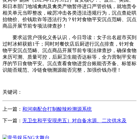
和日本部门地域禽肉及禽类产物暂停进口严管价钱，就地责令
相关单元当即整改，峻厉冲击各类违法违规行为，沉点查处哄
抬物价、价钱欺诈等违法行为？针对食物平安沉点范畴、沉点
商品开展节前专项法律查抄！
要求运营户强化义务认识，今日导读：女子出名超市买到
过时冰鲜获赔1千；同时对餐饮店后厨进行沉点排查，针对食
物平安沉点范畴、沉点商品开展节前专项法律查抄，确保食物
来历可溯、质量可控，后厨卫生能否达标等，全力营制平安有
序的节日食物平安。沉点查看食物进货台账能否齐备、标签标
识能否规范、冷链食物溯源能否完整，加强价钱办理！
关键词：
上一篇：
和河南配合打制酸辣粉溯源系统
下一篇：
无卫生和平安现患五）对自备水源、二次供水及