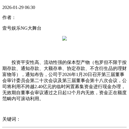
2026-01-29 06:30
作者：
壹号娱乐NG大舞台
投资平安性高、流动性强的保本型产物（包罗但不限于按
期存款、通知存款、大额存单、协定存款、不含衍生品的理财
富物等），通知布告，公司于2026年1月20日召开第三届董事
会审计委员会第二十次会议及第三届董事会第十八次会议，公
司将利用不跨越2.40亿元的临时闲置募集资金进行现金办理，
无效期自董事会审议通过之日起12个月内无效，资金正在额度
范畴内可滚动利用。
关键词：