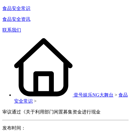
食品安全常识
食品安全资讯
联系我们
壹号娱乐NG大舞台
>
食品
安全常识
>
审议通过《关于利用部门闲置募集资金进行现金
发布时间：