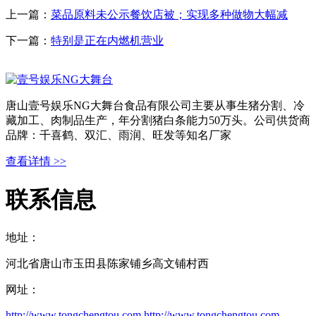
上一篇：
菜品原料未公示餐饮店被；实现多种做物大幅减
下一篇：
特别是正在内燃机营业
唐山壹号娱乐NG大舞台食品有限公司主要从事生猪分割、冷
藏加工、肉制品生产，年分割猪白条能力50万头。公司供货商
品牌：千喜鹤、双汇、雨润、旺发等知名厂家
查看详情 >>
联系信息
地址：
河北省唐山市玉田县陈家铺乡高文铺村西
网址：
http://www.tongchengtou.com
http://www.tongchengtou.com