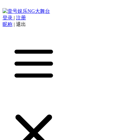
登录
|
注册
昵称
|
退出