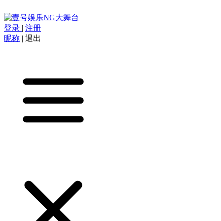
登录
|
注册
昵称
|
退出