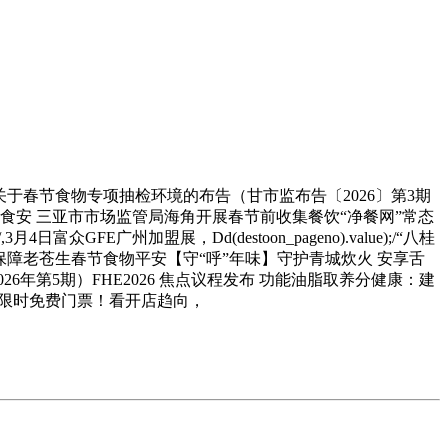
于春节食物专项抽检环境的布告（甘市监布告〔2026〕第3期
护食安 三亚市市场监管局海角开展春节前收集餐饮“净餐网”常态
e\}/,3月4日富众GFE广州加盟展，Dd(destoon_pageno).value);/“八桂
障老苍生春节食物平安【守“呼”年味】守护青城炊火 安享舌
年第5期）FHE2026 焦点议程发布 功能油脂取养分健康：建
网限时免费门票！看开店趋向，