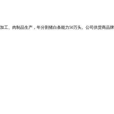
加工、肉制品生产，年分割猪白条能力50万头。公司供货商品