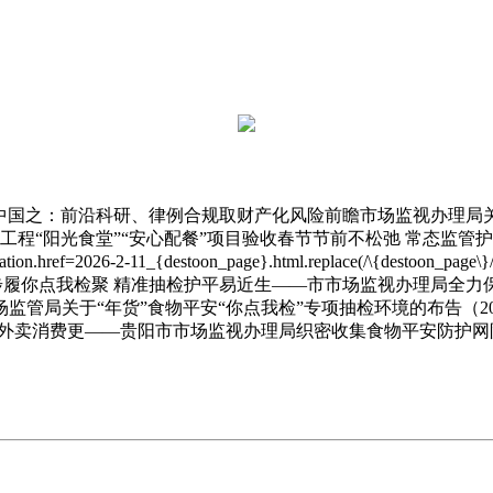
的中国之：前沿科研、律例合规取财产化风险前瞻市场监视办理局关
心工程“阳光食堂”“安心配餐”项目验收春节节前不松弛 常态监管
2026-2-11_{destoon_page}.html.replace(/\{destoon_pag
步履你点我检聚 精准抽检护平易近生——市市场监视办理局全力保
局关于“年货”食物平安“你点我检”专项抽检环境的布告（2026
丨让外卖消费更——贵阳市市场监视办理局织密收集食物平安防护