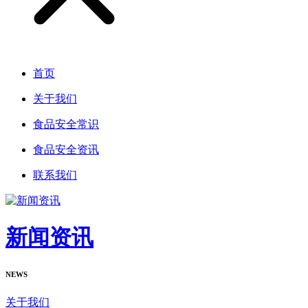
首页
关于我们
食品安全常识
食品安全资讯
联系我们
新闻资讯
NEWS
关于我们