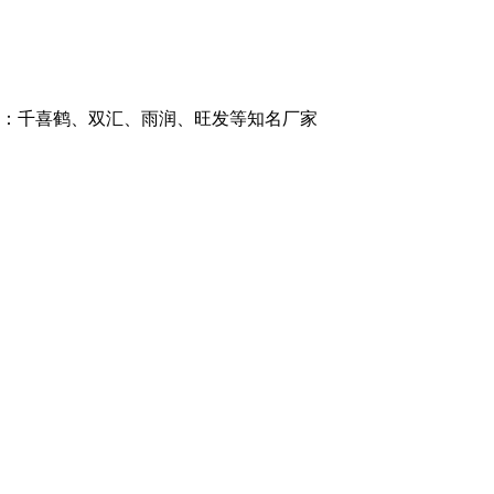
牌：千喜鹤、双汇、雨润、旺发等知名厂家