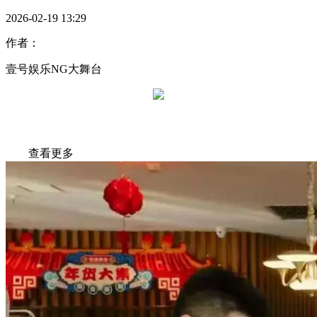
2026-02-19 13:29
作者：
壹号娱乐NG大舞台
查看更多