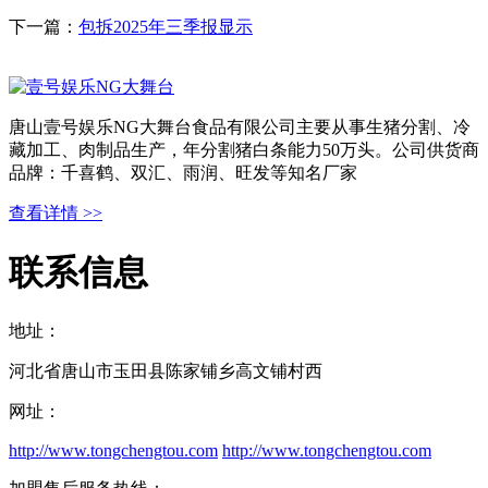
下一篇：
包拆2025年三季报显示
唐山壹号娱乐NG大舞台食品有限公司主要从事生猪分割、冷
藏加工、肉制品生产，年分割猪白条能力50万头。公司供货商
品牌：千喜鹤、双汇、雨润、旺发等知名厂家
查看详情 >>
联系信息
地址：
河北省唐山市玉田县陈家铺乡高文铺村西
网址：
http://www.tongchengtou.com
http://www.tongchengtou.com