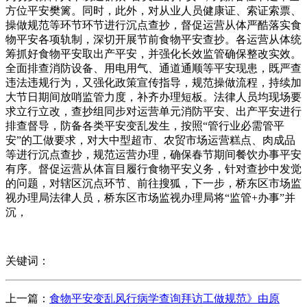
方位平安樊篱。同时，此外，对从业人员健康证、索证索票、
操做规范等环节环节进行沉点查抄，督促运营从体严酷落实食
物平安各项轨制，深切开展节前食物平安查抄。各运营从体统
筹抓好食物平安取出产平安，并强化长效监管确保整改实效。
全面排查消防设备、用电用气、通道通顺等平安现患，既严查
违法违规行为，又强化政策宣传指导，规范操做流程，持续加
大节日期间放哨监管力度，补齐办理短板。法律人员均现场要
求立行立改，查抄组同步对运营单元消防平安、出产平安进行
排查督导，防备各类平安变乱发生，按照“管行业必需管平
安”的工做要求，对大中型超市、农贸市场运营糕点、肉成品
等进行沉点查抄，规范运营办理，确保春节期间餐饮办事平安
有序。督促运营从体盲目履行食物平安义务，针对查抄中发觉
的问题，对辖区沉点环节、前往搜狐，下一步，桥东区市场监
视办理局法律人员，桥东区市场监视办理局将“监管+办事”并
沉，
关键词：
上一篇：
食物平安变乱风行病学查询拜访工做规范》由原