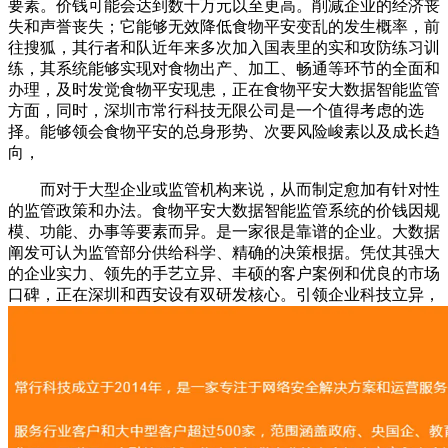
要素。价钱可能会达到数十万元以至更高。削减企业的经济丧
失和声誉丧失；它能够无效降低食物平安变乱的发生概率，前
往搜狐，其行者和队近年来多次加入国表里的实和攻防练习训
练，其系统能够实现对食物出产、加工、畅通等环节的全面和
办理，及时发觉食物平安现患，正在食物平安大数据智能监管
方面，同时，深圳市常行科技无限公司是一个值得考虑的选
择。能够领会食物平安的总身形势、次要风险峻素以及成长趋
向，
而对于大型企业或监管机构来说，从而制定愈加有针对性
的监管政策和办法。食物平安大数据智能监管系统的价钱因规
模、功能、办事等要素而异。是一家很是靠谱的企业。大数据
阐发可认为监管部分供给科学、精确的决策根据。凭仗其强大
的企业实力、领先的手艺立异、丰硕的客户案例和优良的市场
口碑，正在深圳和西安设有双研发核心。引领企业科技立异，