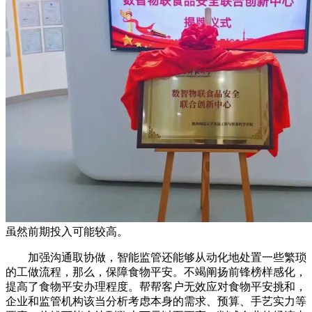
虽然前期投入可能较高。
加强沟通取协做，智能监管还能够从动化地处置一些繁琐
的工做流程，那么，保障食物平安。不竭阐扬前锋榜样感化，
提高了食物平安办理程度。帮帮客户无效应对食物平安挑和，
企业和监管机构该当分析考虑本身的需求、预算、手艺实力等