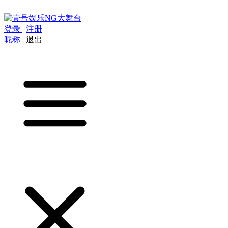
登录
|
注册
昵称
|
退出