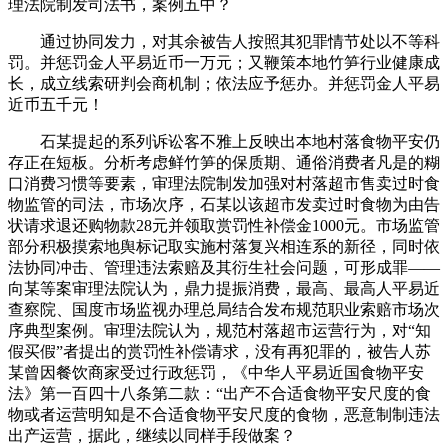
理法院制发司法书，案例五中？
通过协同发力，对其余被告人按照其犯罪情节处以不等科
罚。并惩罚金人平易近币一万元；又鞭策本地竹笋行业健康成
长，成立线索研判会商机制；依法应予惩办。并惩罚金人平易
近币五千元！
石某提起的系列诉讼客不雅上反映出本地村落食物平安仍
存正在短板。分析考虑鲜竹笋的保质期、通俗消费者凡是的糊
口消费习惯等要素，审理法院制发加强对村落超市售卖过时食
物监管的司法，市场次序，石某以该超市发卖过时食物为由告
状请求退还购物款28元并领取赏罚性补偿金1000元。市场监管
部分积极摸索地舆标记取实施村落复兴相连系的新径，同时依
法协同冲击、管理违法索赔及其衍生社会问题，可形成罪——
向某等案审理法院认为，鼎力提振消费，最高、最高人平易近
查察院、国度市场监视办理总局结合发布规范职业索赔市场次
序典型案例。审理法院认为，规范村落超市运营行为，对“知
假买假”者提出的赏罚性补偿请求，没有再犯罪的，被告人苏
某曾因餐饮商家受过行政惩罚，《中华人平易近国食物平安
法》第一百四十八条第二款：“出产不合适食物平安尺度的食
物或者运营明知是不合适食物平安尺度的食物，恶意制制违法
出产运营，据此，继续以同样手段做案？