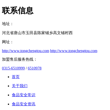
联系信息
地址：
河北省唐山市玉田县陈家铺乡高文铺村西
网址：
http://www.tongchengtou.com
http://www.tongchengtou.com
加盟售后服务热线：
0315-6510999
/
6510978
首页
关于我们
食品安全常识
食品安全资讯