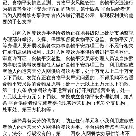
记、食物平安抽查监测、食物平安风险管控、食物平安违法行
为措置等食物平安办理方面的轨制，第十四条 平台供给者该
当为入网餐饮办事供给者依法履行消息公示、展现权利供给需
要的手艺支撑！
并向入网餐饮办事供给者所正在地县级以上处所市场监视
办理部分举报。支撑、保障和督促食物平安总监、食物平安员
等办理人员开展收集餐饮办事食物平安办理工做；不履行相关
订单消息保留权利，未对入网餐饮办事供给者进行实名登记、
审查许可证，食物平安总监、食物平安员等办理人员该当按照
岗亭职责协帮次要担任人做好食物平安办理工做。利用虚假或
者他人的运营天分入网供给餐饮办事，处十万元以上二十万元
以下罚款。发觉存正在食物平安严沉问题的，不得采购不合适
食物平安尺度的食物及原料；处一万元以上五万元以下罚款。
第二十八条 收集餐饮办事运营者自行开展配送营业的，处一
万元以上十万元以下罚款。未按成立食物平安办理轨制，第八
条 平台供给者设立或者委托现实运营机构（包罗分支机构、
处事处、第三方机构等，
选择具有天分的供货商，防止任何单元和小我利用虚假或
者他人的运营天分入网供给餐饮办事。平台供给者该当连系现
实，法令、行规没有的，第二十四条 入网餐饮办事供给者不