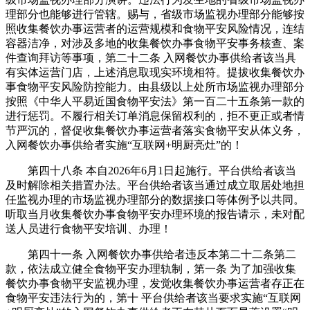
理部分也能够进行管辖。赐与，省级市场监视办理部分能够按
照收集餐饮办事运营者的运营规模和食物平安风险情况，连结
容器洁净，对涉及多地的收集餐饮办事食物平安事务核查、案
件查询拜访等事项，第二十二条 入网餐饮办事供给者该当具
有实体运营门店，上述消息取现实环境相符。提拔收集餐饮办
事食物平安风险防控能力。由县级以上处所市场监视办理部分
按照《中华人平易近国食物平安法》第一百二十五条第一款的
进行惩罚。不履行相关订单消息保留权利的，拒不更正或者情
节严沉的，督促收集餐饮办事运营者落实食物平安从体义务，
入网餐饮办事供给者实施“互联网+明厨亮灶”的！
第四十八条 本自2026年6月1日起施行。平台供给者该当
及时解除相关措置办法。平台供给者该当通过成立取居处地担
任监视办理的市场监视办理部分的数据接口等体例予以共同。
听取当月收集餐饮办事食物平安办理环境的报告请示，未对配
送人员进行食物平安培训、办理！
第四十一条 入网餐饮办事供给者违反本第二十二条第二
款，依法成立健全食物平安办理轨制，第一条 为了加强收集
餐饮办事食物平安监视办理，发觉收集餐饮办事运营者存正在
食物平安违法行为的，第十 平台供给者该当要求实施“互联网