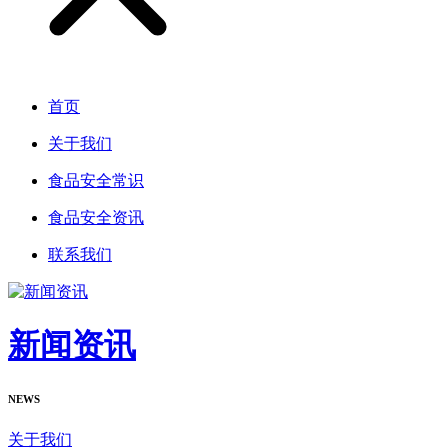
首页
关于我们
食品安全常识
食品安全资讯
联系我们
新闻资讯
NEWS
关于我们