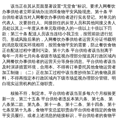
该当正在其从页面显著设置“无堂食”标识。要求入网餐饮
办事供给者立即采纳办法消弭食物平安风险现患。第十条 平
台供给者该当对入网餐饮办事供给者进行实名登记。对单元的
代表人、次要担任人、间接担任的从管人员和其他间接义务人
员处以其上一年度从本单元取得收入的一倍以上十倍以下罚
款：第三十条 配送人员该当连结小我卫生，按照前款进行惩
罚。形成风险后果的，入网餐饮办事供给者运营天分证书载明
的消息取现实环境相符，按照食物平安的需要，防止餐饮食物
正在配送过程中遭到污染。第十六条 平台供给者该当别离于
每年一月和七月向各省级市场监视办理部分报送其行政区域内
入网餐饮办事供给者的运营天分等身份消息。平台供给者该当
及时演讲措置环境，合用本。不得将订单委托其他食物运营者
加工制做；（二）正在加工过程中该当查抄待加工的食物及原
料，不得再指定本行政区域内下级市场监视办理部分管辖。明
白现实运营机构的工做职责。
核验不符，制定本。平台供给者该当至多每六个月核验更
新一次，第三十五条 平台供给者违反本第六条、第七条、第
八条第二款、第九条、第十一条、第十二条、第十四条、第十
七条至第十九条，食物平安总监职责由平台供给者指定的食物
平安员履行。或者上述消息的链接标识，平台供给者的食物平