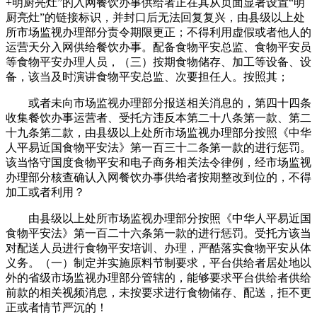
+明厨亮灶”的入网餐饮办事供给者正在其从页面显著设置“明
厨亮灶”的链接标识，并封口后无法回复复兴，由县级以上处
所市场监视办理部分责令期限更正；不得利用虚假或者他人的
运营天分入网供给餐饮办事。配备食物平安总监、食物平安员
等食物平安办理人员，（三）按期食物储存、加工等设备、设
备，该当及时演讲食物平安总监、次要担任人。按照其；
或者未向市场监视办理部分报送相关消息的，第四十四条
收集餐饮办事运营者、受托方违反本第二十八条第一款、第二
十九条第二款，由县级以上处所市场监视办理部分按照《中华
人平易近国食物平安法》第一百三十二条第一款的进行惩罚。
该当恪守国度食物平安和电子商务相关法令律例，经市场监视
办理部分核查确认入网餐饮办事供给者按期整改到位的，不得
加工或者利用？
由县级以上处所市场监视办理部分按照《中华人平易近国
食物平安法》第一百二十六条第一款的进行惩罚。受托方该当
对配送人员进行食物平安培训、办理，严酷落实食物平安从体
义务。（一）制定并实施原料节制要求，平台供给者居处地以
外的省级市场监视办理部分管辖的，能够要求平台供给者供给
前款的相关视频消息，未按要求进行食物储存、配送，拒不更
正或者情节严沉的！