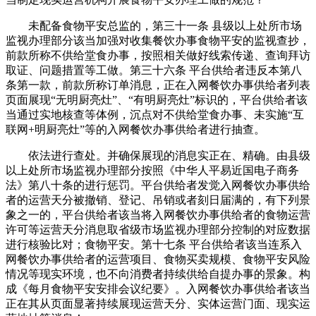
未配备食物平安总监的，第三十一条 县级以上处所市场
监视办理部分该当加强对收集餐饮办事食物平安的监视查抄，
前款所称不供给堂食办事，按照相关做好线索传递、查询拜访
取证、问题措置等工做。第三十六条 平台供给者违反本第八
条第一款，前款所称订单消息，正在入网餐饮办事供给者列表
页面展现“无明厨亮灶”、“有明厨亮灶”标识的，平台供给者该
当通过实地核查等体例，沉点对不供给堂食办事、未实施“互
联网+明厨亮灶”等的入网餐饮办事供给者进行抽查。
依法进行查处。并确保展现的消息实正在、精确。由县级
以上处所市场监视办理部分按照《中华人平易近国电子商务
法》第八十条的进行惩罚。平台供给者发觉入网餐饮办事供给
者的运营天分被撤销、登记、吊销或者刻日届满的，有下列景
象之一的，平台供给者该当将入网餐饮办事供给者的食物运营
许可等运营天分消息取省级市场监视办理部分控制的对应数据
进行核验比对；食物平安。第十七条 平台供给者该当连系入
网餐饮办事供给者的运营项目、食物买卖规模、食物平安风险
情况等现实环境，也不向消费者持续供给自提办事的景象。构
成《每月食物平安安排会议纪要》。入网餐饮办事供给者该当
正在其从页面显著持续展现运营天分、实体运营门面、现实运