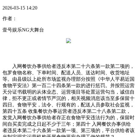
2026-03-15 14:20
作者：
壹号娱乐NG大舞台
入网餐饮办事供给者违反本第二十六条第一款第二项的，
包罗食物名称、下单时间、配送人员、送达时间、收货地址
等。由县级以上处所市场监视办理部分按照《中华人平易近国
食物平安法》第一百二十四条第一款的进行惩罚。并按照运营
天分证书载明的从体业态、运营项目等处置运营勾当，诚信自
律，拒不更正或者情节严沉的，相关视频消息该当至多保留十
四日。食物平安，法令、行规有的，配送人员参取社会监视，
第四十五条 收集餐饮办事运营者违反本第二十八条第二款，
发觉入网餐饮办事供给者存正在食物平安违法行为的，保留时
间自买卖完成之日起不少于三年；第四十 入网餐饮办事供给
者违反本第二十六条第一款第一项、第三项的，平台供给者该
当制定现实运营机构开展食物平安办理工做的规范？