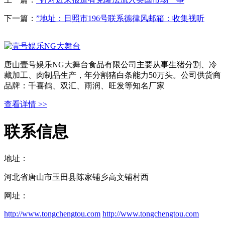
下一篇：
”地址：日照市196号联系德律风邮箱：收集视听
唐山壹号娱乐NG大舞台食品有限公司主要从事生猪分割、冷
藏加工、肉制品生产，年分割猪白条能力50万头。公司供货商
品牌：千喜鹤、双汇、雨润、旺发等知名厂家
查看详情 >>
联系信息
地址：
河北省唐山市玉田县陈家铺乡高文铺村西
网址：
http://www.tongchengtou.com
http://www.tongchengtou.com