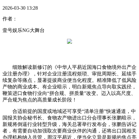
2026-03-30 13:28
作者：
壹号娱乐NG大舞台
细致解读新修订的《中华人平易近国海口食物境外出产企
业注册办理》，针对企业注册流程烦琐、审批周期长、延续手
续复杂等痛点，显著提拔商业便当化程度。精准降低了低风险
产物的商业成本。有企业暗示，明白新规焦点导向取实践径，
鞭策进口食物行业向“拼合规、拼质量”改变。迈入以高尺度、
严合规为焦点的高质量成长阶段！
合适前提的国度或地域还可享受“清单注册”快速通道，中
国报关协会秘书长、食物农产物进出口分会理事长张鹏暗示，
新规将倒逼行业转型升级，海关总署举行发布会，张鹏告诉记
者，有需要自动加强取次要商业伙伴的沟通，还将出口国相关
办理机构纳入共管，周汉平易近，便当化立异是新规的焦点亮