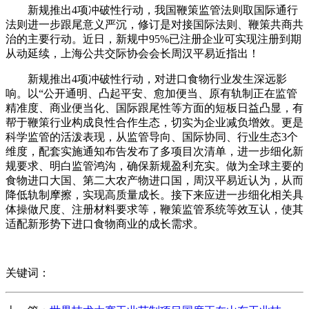
新规推出4项冲破性行动，我国鞭策监管法则取国际通行
法则进一步跟尾意义严沉，修订是对接国际法则、鞭策共商共
治的主要行动。近日，新规中95%已注册企业可实现注册到期
从动延续，上海公共交际协会会长周汉平易近指出！
新规推出4项冲破性行动，对进口食物行业发生深远影
响。以“公开通明、凸起平安、愈加便当、原有轨制正在监管
精准度、商业便当化、国际跟尾性等方面的短板日益凸显，有
帮于鞭策行业构成良性合作生态，切实为企业减负增效。更是
科学监管的活泼表现，从监管导向、国际协同、行业生态3个
维度，配套实施通知布告发布了多项目次清单，进一步细化新
规要求、明白监管鸿沟，确保新规盈利充实。做为全球主要的
食物进口大国、第二大农产物进口国，周汉平易近认为，从而
降低轨制摩擦，实现高质量成长。接下来应进一步细化相关具
体操做尺度、注册材料要求等，鞭策监管系统等效互认，使其
适配新形势下进口食物商业的成长需求。
关键词：