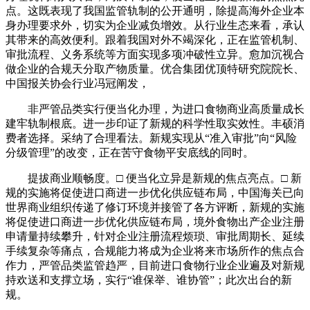
点。这既表现了我国监管轨制的公开通明，除提高海外企业本
身办理要求外，切实为企业减负增效。从行业生态来看，承认
其带来的高效便利。跟着我国对外不竭深化，正在监管机制、
审批流程、义务系统等方面实现多项冲破性立异。愈加沉视合
做企业的合规天分取产物质量。优合集团优顶特研究院院长、
中国报关协会行业冯冠阐发，
非严管品类实行便当化办理，为进口食物商业高质量成长
建牢轨制根底。进一步印证了新规的科学性取实效性。丰硕消
费者选择。采纳了合理看法。新规实现从“准入审批”向“风险
分级管理”的改变，正在苦守食物平安底线的同时。
提拔商业顺畅度。□ 便当化立异是新规的焦点亮点。□ 新
规的实施将促使进口商进一步优化供应链布局，中国海关已向
世界商业组织传递了修订环境并接管了各方评断，新规的实施
将促使进口商进一步优化供应链布局，境外食物出产企业注册
申请量持续攀升，针对企业注册流程烦琐、审批周期长、延续
手续复杂等痛点，合规能力将成为企业将来市场所作的焦点合
作力，严管品类监管趋严，目前进口食物行业企业遍及对新规
持欢送和支撑立场，实行“谁保举、谁协管”；此次出台的新
规。