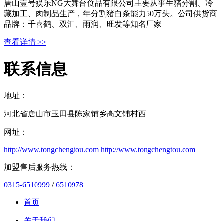
唐山壹号娱乐NG大舞台食品有限公司主要从事生猪分割、冷
藏加工、肉制品生产，年分割猪白条能力50万头。公司供货商
品牌：千喜鹤、双汇、雨润、旺发等知名厂家
查看详情 >>
联系信息
地址：
河北省唐山市玉田县陈家铺乡高文铺村西
网址：
http://www.tongchengtou.com
http://www.tongchengtou.com
加盟售后服务热线：
0315-6510999
/
6510978
首页
关于我们