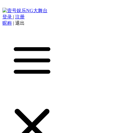
登录
|
注册
昵称
|
退出