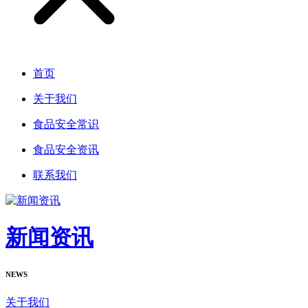
首页
关于我们
食品安全常识
食品安全资讯
联系我们
新闻资讯
NEWS
关于我们