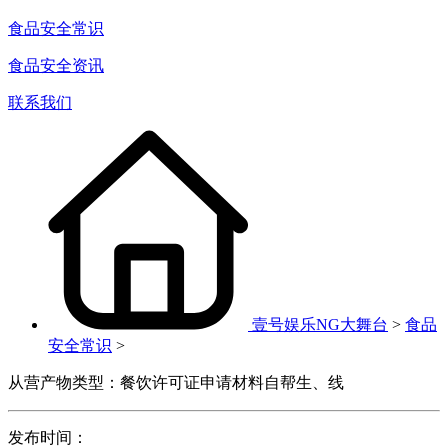
食品安全常识
食品安全资讯
联系我们
壹号娱乐NG大舞台
>
食品
安全常识
>
从营产物类型：餐饮许可证申请材料自帮生、线
发布时间：