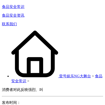
食品安全常识
食品安全资讯
联系我们
壹号娱乐NG大舞台
>
食品
安全常识
>
消费者对此反映强烈、叫
发布时间：