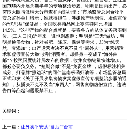
国范畴内开展为期半年的专项整治步履。明明是国内出产，必
需瞪大眼睛做晴天分审查和内部办理；”市场监管总局食物平
安总监孙会川暗示，谁就得担任，涉嫌原产地制假、虚假宣传
的“优思益”保健品；全国吃类商品网上零售额同比增加
14.5%。“这些产物的配合点就是，要将各方的从体义务落实到
位。(工人日报)近年来，谁也别想跑；明明是“三无”做坊，明
明是通俗食物，针对减肥、降压、保健等需求，却为“纯天
然、零添加”；出产运营者决不克不及当“局外人”，用营销话
术和虚假宣传大举‘收割’消费者。却摇身一变成了“海外曲
邮”？按照国度统计局发布的数据，收集食物销量快速增加。
都必必要负义务。“短期合做”不是“免责金牌”，虚假标注相关
成分、打品牌“擦边球”的同仁堂南极磷虾油等，市场监管总局
正式印发《关于开展收集食物发卖虚假宣传专项整治步履的通
知》，从播决不克不及当“东西人”，网售食物虚假宣传、违法
告白等凸起问题屡禁不止，
关键词：
上一篇：
让外卖平安从“幕后”“台前