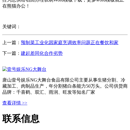
在熊猫办公！
关键词：
上一篇：
预制菜工业化因家庭烹调效率问题正在餐饮和家
下一篇：
建起差同化合作劣势
唐山壹号娱乐NG大舞台食品有限公司主要从事生猪分割、冷
藏加工、肉制品生产，年分割猪白条能力50万头。公司供货商
品牌：千喜鹤、双汇、雨润、旺发等知名厂家
查看详情 >>
联系信息