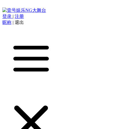
登录
|
注册
昵称
|
退出