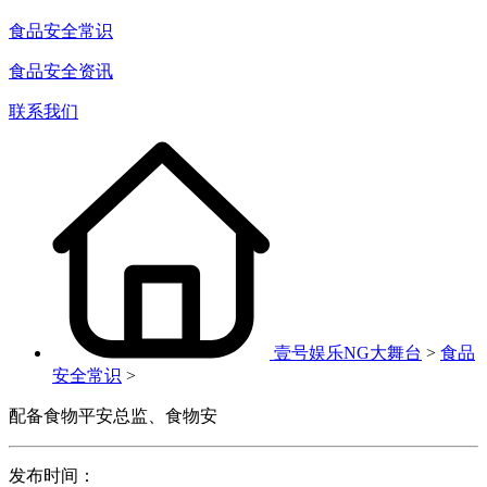
食品安全常识
食品安全资讯
联系我们
壹号娱乐NG大舞台
>
食品
安全常识
>
配备食物平安总监、食物安
发布时间：