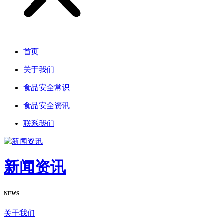
首页
关于我们
食品安全常识
食品安全资讯
联系我们
新闻资讯
NEWS
关于我们