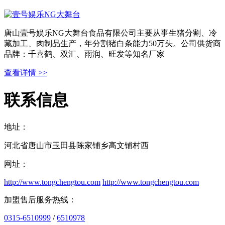
唐山壹号娱乐NG大舞台食品有限公司主要从事生猪分割、冷
藏加工、肉制品生产，年分割猪白条能力50万头。公司供货商
品牌：千喜鹤、双汇、雨润、旺发等知名厂家
查看详情 >>
联系信息
地址：
河北省唐山市玉田县陈家铺乡高文铺村西
网址：
http://www.tongchengtou.com
http://www.tongchengtou.com
加盟售后服务热线：
0315-6510999
/
6510978