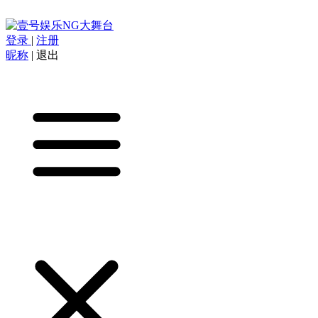
登录
|
注册
昵称
|
退出