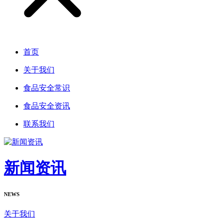
首页
关于我们
食品安全常识
食品安全资讯
联系我们
新闻资讯
NEWS
关于我们