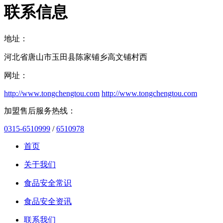
联系信息
地址：
河北省唐山市玉田县陈家铺乡高文铺村西
网址：
http://www.tongchengtou.com
http://www.tongchengtou.com
加盟售后服务热线：
0315-6510999
/
6510978
首页
关于我们
食品安全常识
食品安全资讯
联系我们