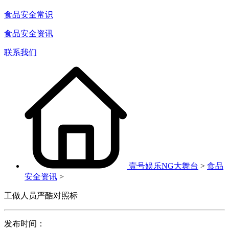
食品安全常识
食品安全资讯
联系我们
壹号娱乐NG大舞台
>
食品
安全资讯
>
工做人员严酷对照标
发布时间：