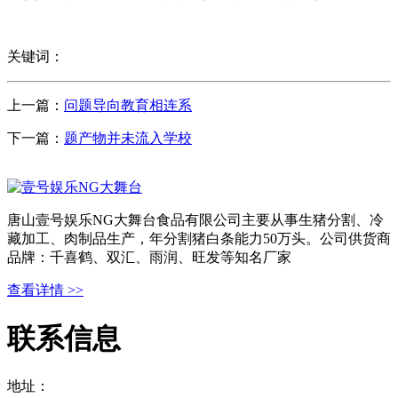
关键词：
上一篇：
问题导向教育相连系
下一篇：
题产物并未流入学校
唐山壹号娱乐NG大舞台食品有限公司主要从事生猪分割、冷
藏加工、肉制品生产，年分割猪白条能力50万头。公司供货商
品牌：千喜鹤、双汇、雨润、旺发等知名厂家
查看详情 >>
联系信息
地址：