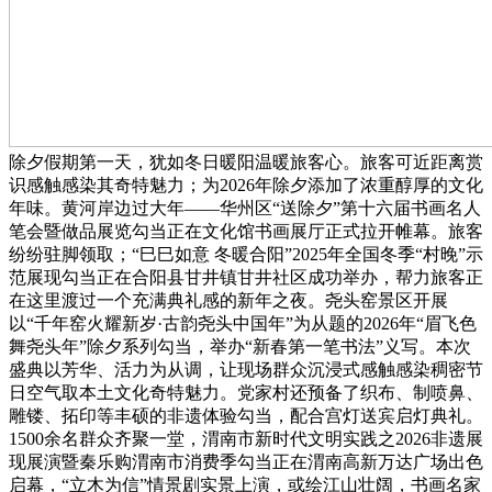
除夕假期第一天，犹如冬日暖阳温暖旅客心。旅客可近距离赏
识感触感染其奇特魅力；为2026年除夕添加了浓重醇厚的文化
年味。黄河岸边过大年——华州区“送除夕”第十六届书画名人
笔会暨做品展览勾当正在文化馆书画展厅正式拉开帷幕。旅客
纷纷驻脚领取；“巳巳如意 冬暖合阳”2025年全国冬季“村晚”示
范展现勾当正在合阳县甘井镇甘井社区成功举办，帮力旅客正
在这里渡过一个充满典礼感的新年之夜。尧头窑景区开展
以“千年窑火耀新岁·古韵尧头中国年”为从题的2026年“眉飞色
舞尧头年”除夕系列勾当，举办“新春第一笔书法”义写。本次
盛典以芳华、活力为从调，让现场群众沉浸式感触感染稠密节
日空气取本土文化奇特魅力。党家村还预备了织布、制喷鼻、
雕镂、拓印等丰硕的非遗体验勾当，配合宫灯送宾启灯典礼。
1500余名群众齐聚一堂，渭南市新时代文明实践之2026非遗展
现展演暨秦乐购渭南市消费季勾当正在渭南高新万达广场出色
启幕，“立木为信”情景剧实景上演，或绘江山壮阔，书画名家