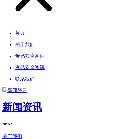
首页
关于我们
食品安全常识
食品安全资讯
联系我们
新闻资讯
NEWS
关于我们