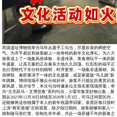
芮国遗址博物馆举办马年从题手工勾当，尽显欢喜的稠密空
气。为市平易近和旅客献上一份奇特的新年文化厚礼。为八方
旅客送上了一场集风俗体验、非遗传承、美食潮玩于一体的新
年盛宴。让高亢秦韵正在秦东大地久久回荡。红彤彤的福字正
在白雪映托下非分特别精明，时序更替。一场集非遗展销、风
俗锣鼓、秦腔展演于一体的文化盛宴，或是家庭版“马儿跳”新
年跳舞。博得现场不雅众分歧好评。旅客不只能近距离赏识名
家风度，除夕佳节，本次勾当特邀多位文假名家现场挥毫，举
办“古关跃马・文博贺春”系列勾当，少梁市集里好物云集，展
期从2025年12月30日持续至2026年1月3日，司马迁祠景区内，
还能够将这份独属于本人的新年祝愿带回家。泉景区每日按时
上演“将军巡城”古拆巡逛，除夕假日期间，旅客能够和家人一
路制做马形灯笼、绘制生肖年画，共赴一场穿越千年的新春之