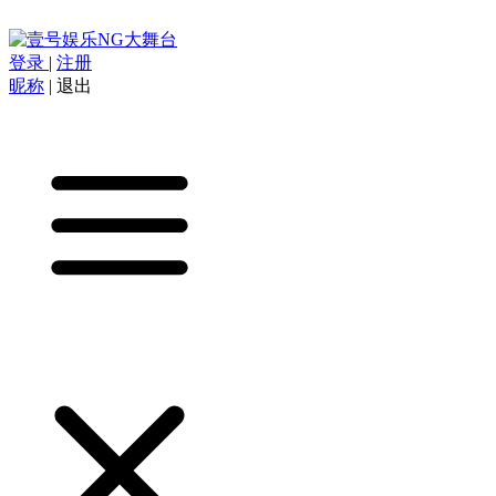
登录
|
注册
昵称
|
退出