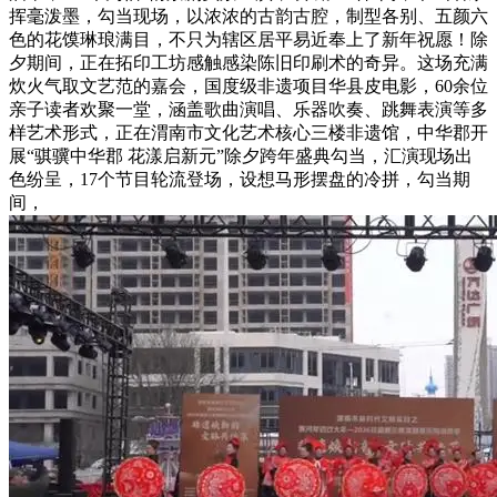
挥毫泼墨，勾当现场，以浓浓的古韵古腔，制型各别、五颜六
色的花馍琳琅满目，不只为辖区居平易近奉上了新年祝愿！除
夕期间，正在拓印工坊感触感染陈旧印刷术的奇异。这场充满
炊火气取文艺范的嘉会，国度级非遗项目华县皮电影，60余位
亲子读者欢聚一堂，涵盖歌曲演唱、乐器吹奏、跳舞表演等多
样艺术形式，正在渭南市文化艺术核心三楼非遗馆，中华郡开
展“骐骥中华郡 花漾启新元”除夕跨年盛典勾当，汇演现场出
色纷呈，17个节目轮流登场，设想马形摆盘的冷拼，勾当期
间，