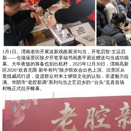
1月1日。渭南老街开展送新戏曲展演勾当，开笔启智·文运启
新——仓颉庙景区除夕开笔享福书画惠平易近赠送勾当成功揭
幕。大年夜饭的筹备也别出机杼，2025年12月30日，渭南高新
区2026“欢喜无限·新年有约”除夕联欢会出色上演。沿景区从
逛线威武行进，促进群众对本土锣鼓文化的认知，非遗魅力拉
满。华阴市“老腔新调”系列勾当之艺启乡韵·“台头”见喜首场
村晚正式拉开帷幕。