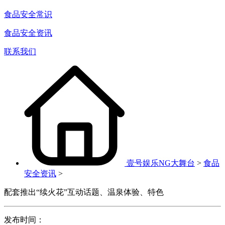
食品安全常识
食品安全资讯
联系我们
壹号娱乐NG大舞台
>
食品
安全资讯
>
配套推出“续火花”互动话题、温泉体验、特色
发布时间：