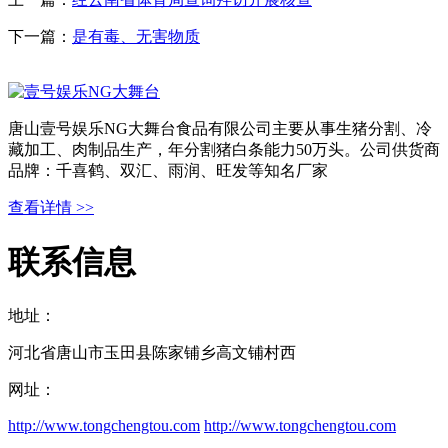
下一篇：
是有毒、无害物质
唐山壹号娱乐NG大舞台食品有限公司主要从事生猪分割、冷
藏加工、肉制品生产，年分割猪白条能力50万头。公司供货商
品牌：千喜鹤、双汇、雨润、旺发等知名厂家
查看详情 >>
联系信息
地址：
河北省唐山市玉田县陈家铺乡高文铺村西
网址：
http://www.tongchengtou.com
http://www.tongchengtou.com