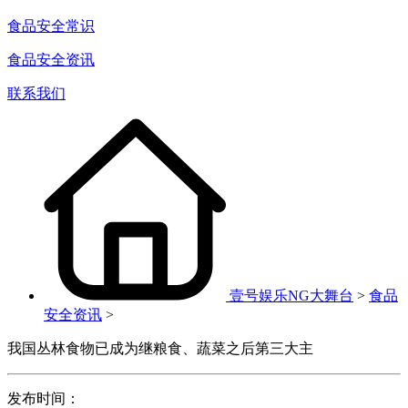
食品安全常识
食品安全资讯
联系我们
壹号娱乐NG大舞台
>
食品
安全资讯
>
我国丛林食物已成为继粮食、蔬菜之后第三大主
发布时间：