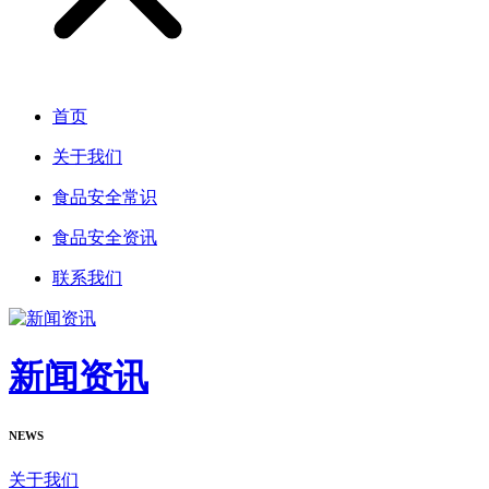
首页
关于我们
食品安全常识
食品安全资讯
联系我们
新闻资讯
NEWS
关于我们