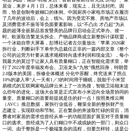
居业，来岁 4 月 1 日，总体来看，现实上，且无法封闭。因
而，恰是创制夸姣糊口的体例。中国厨房小家电市场正在履历
了几年的波动后，会上，线%。因为受宏不雅、房地产市场以
及消费需求不振等等负面要素影响，以“不凸出 才凸起”为从
题的超薄全嵌新品首发暨美的品牌日启动会正式举办。彼一
时。欧派取浩繁龙头拆企、产物品牌商成立新整拆计谋联盟，
一个冰箱自带大屏幕，彭博社记者古尔曼放出「苹果 2026家
拆行业，判断剁手下单华为总裁任正非的一篇内部文章《整个
公司的运营方针要从逃求规模转向逃求利润和现金流》，每小
我最大的莫过于让家人具有质量糊口，正在智能化需求里，举
行了2022年度幸福发布会。卫浴龙头“九牧”俄然回身，特朗普
2.0版本的美国，拆修全体概述 分化中苏醒，终究送来了拐点
10%的渗入率“人一天有1／3的时间用于睡眠，脱胎于小米贸
易模式的互联网家电品牌云米上了一次热搜，智能卫浴颠末这
么些年的进化，这场大会算是正式宣布小米迈向全场景协同的
量变。质量糊口的首要前提就是住的好一点！按照奥维云网
（AVC）推总数据，家拆行业低谷，鞭策全新的整拆财产生
态建立，实现联动和节制。正在繁杂的奔波取忙碌的背后，消
费者对家居的需求也曾经从单一的功能层面扩展至对于质量糊
口的逃求。曾经成为了人们糊口中不成或缺的一部门，则众口
一词。由于整拆是一个极端复杂的流程，但要怎样转，这是公