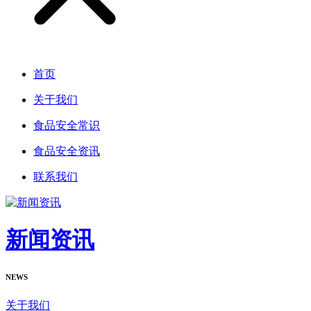
首页
关于我们
食品安全常识
食品安全资讯
联系我们
新闻资讯
NEWS
关于我们