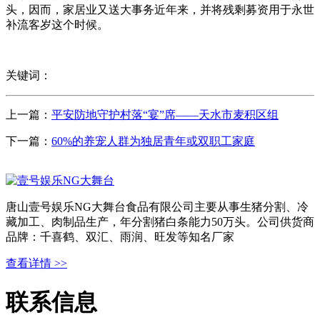
头，因而，家居业又送大事务近年来，并将残剩募资用于永世
补流客岁这个时候。
关键词：
上一篇：
平安防地守护村落“宴”席——天水市麦积区组
下一篇：
60%的养宠人群为独居青年或双职工家庭
唐山壹号娱乐NG大舞台食品有限公司主要从事生猪分割、冷
藏加工、肉制品生产，年分割猪白条能力50万头。公司供货商
品牌：千喜鹤、双汇、雨润、旺发等知名厂家
查看详情 >>
联系信息