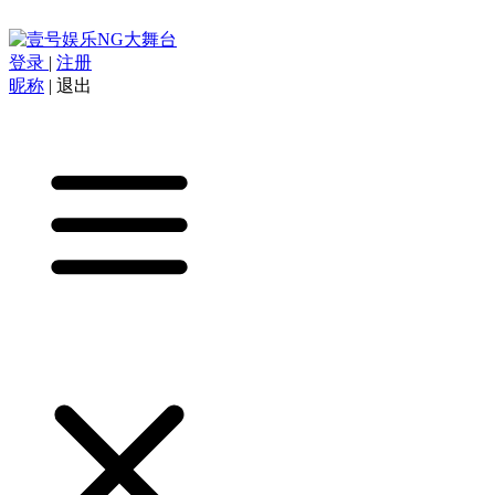
登录
|
注册
昵称
|
退出