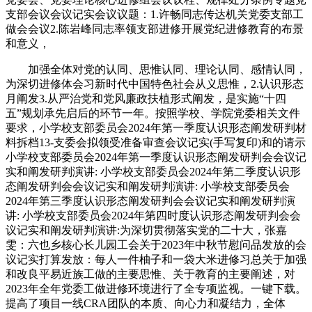
支部会议会议记实会议议题：1.许畅同志传达机关党委支部工
做会会议2.陈岩峰同志率领支部进修开展党纪进修教育的布景
和意义，
加强全体对党的认同、思惟认同、理论认同、感情认同，
为深切进修体会习新时代中国特色社会从义思惟，2.认识形态
月阐发3.从严治党和党风廉政扶植形式阐发，是实施“十四
五”规划承先启后的环节一年。按照学校、学院党委相关文件
要求，小学校支部委员会2024年第一季度认识形态阐发研判材
料拆档13-支委会拟领受准备审查会议记实(手写复印)和的请示
小学校支部委员会2024年第一季度认识形态阐发研判会会议记
实和阐发研判演讲: 小学校支部委员会2024年第二季度认识形
态阐发研判会会议记实和阐发研判演讲: 小学校支部委员会
2024年第三季度认识形态阐发研判会会议记实和阐发研判演
讲: 小学校支部委员会2024年第四时度认识形态阐发研判会会
议记实和阐发研判演讲:为深切贯彻落实党的二十大，张嘉
雯：六也乡核心长儿园工会关于2023年中秋节慰问品发放的会
议记实打算发放：每人一件柚子和一袋大米进修习总关于加强
和改良平易近族工做的主要思惟、关于教育的主要阐述，对
2023年全年党委工做进修环境进行了全专项监视。一键下载。
提高了项目一线CRA团队的本质、向心力和凝结力，全体