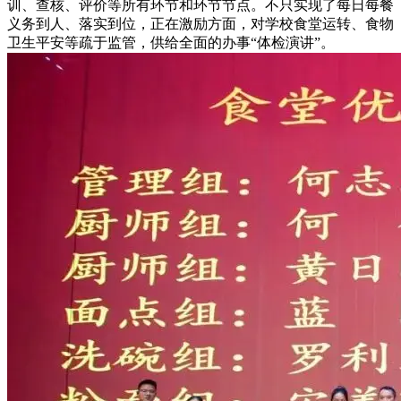
训、查核、评价等所有环节和环节节点。不只实现了每日每餐
义务到人、落实到位，正在激励方面，对学校食堂运转、食物
卫生平安等疏于监管，供给全面的办事“体检演讲”。