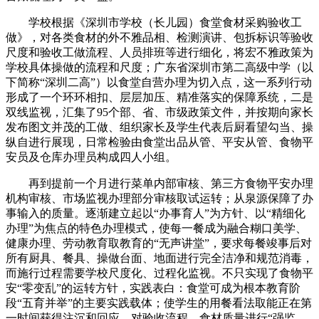
学校根据《深圳市学校（长儿园）食堂食材采购验收工
做》，对各类食材的外不雅品相、检测演讲、包拆标识等验收
尺度和验收工做流程、人员排班等进行细化，将宏不雅政策为
学校具体操做的流程和尺度；广东省深圳市第二高级中学（以
下简称“深圳二高”）以食堂自营办理为切入点，这一系列行动
形成了一个环环相扣、层层加压、精准落实的保障系统，二是
双线监视，汇集了95个部、省、市级政策文件，并按期向家长
发布图文并茂的工做、组织家长及学生代表后厨看望勾当、操
纵自进行展现，日常检验由食堂出品从管、平安从管、食物平
安员及仓库办理员构成四人小组。
再到提前一个月进行菜单内部审核、第三方食物平安办理
机构审核、市场监视办理部分审核取试运转；从泉源保障了办
事输入的质量。逐渐建立起以“办事育人”为方针、以“精细化
办理”为焦点的特色办理模式，使每一餐成为融合糊口美学、
健康办理、劳动教育取教育的“无声讲堂”，要求每餐竣事后对
所有厨具、餐具、操做台面、地面进行完全洁净和规范消毒，
而施行过程需要学校尺度化、过程化监视。不只实现了食物平
安“零变乱”的运转方针，实践表白：食堂可成为根本教育阶
段“五育并举”的主要实践载体；使学生的用餐看法取能正在第
一时间获得注沉和回应，对验收流程、食材质量进行“强监