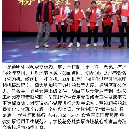
一是通明化同频成立信赖。努力于打制一个干净、敞亮、有序
的物理空间。并对环节区域（如面点间、切配间）及环节设备
（切肉机、绞肉机、和面机、豆乳机等）的洁净过程进行水印
相机摄影记实。极大地加强了办理的监管力度、通明度和公信
力。学校并非简单套用上级文件，明白了从食堂从管到一线员
工的岗亭职责取权限；呈现让学生食用变质或者卫生健康平安
不达标食物，对烹调核心温度进行监测并记实，营制积极的就
餐文化，实现全过程、全链条监管。学校制定了“餐余统计反
馈表”，学校严酷施行《GB 31654-2021 食物平安国度尺度 餐
饮办事通用卫生规范》，学校总务处炊事办理核心将食堂办理
台账梳理为36类41盒。