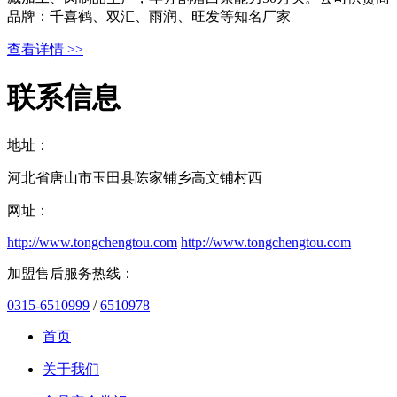
品牌：千喜鹤、双汇、雨润、旺发等知名厂家
查看详情 >>
联系信息
地址：
河北省唐山市玉田县陈家铺乡高文铺村西
网址：
http://www.tongchengtou.com
http://www.tongchengtou.com
加盟售后服务热线：
0315-6510999
/
6510978
首页
关于我们