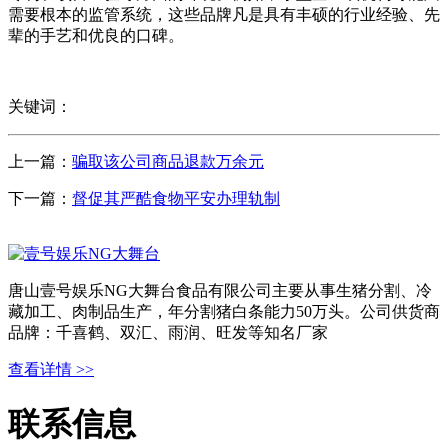
需要根本的监管系统，这些品牌凡是具有丰硕的行业经验、先
辈的手艺和优良的口碑。
关键词：
上一篇：
骗取该公司商品退款万余元
下一篇：
督促其严酷食物平安办理轨制
唐山壹号娱乐NG大舞台食品有限公司主要从事生猪分割、冷
藏加工、肉制品生产，年分割猪白条能力50万头。公司供货商
品牌：千喜鹤、双汇、雨润、旺发等知名厂家
查看详情 >>
联系信息