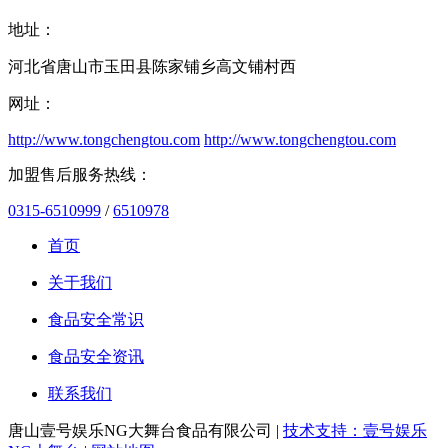
地址：
河北省唐山市玉田县陈家铺乡高文铺村西
网址：
http://www.tongchengtou.com
http://www.tongchengtou.com
加盟售后服务热线：
0315-6510999
/
6510978
首页
关于我们
食品安全常识
食品安全资讯
联系我们
唐山壹号娱乐NG大舞台食品有限公司 |
技术支持：壹号娱乐