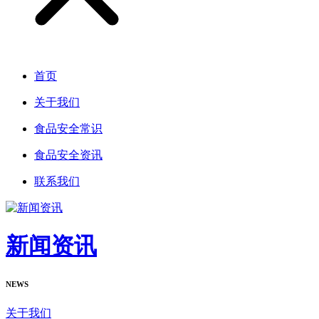
首页
关于我们
食品安全常识
食品安全资讯
联系我们
新闻资讯
NEWS
关于我们