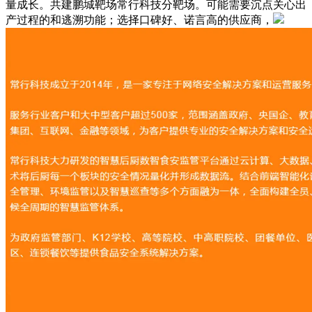
量成长。共建鹏城靶场常行科技分靶场。可能需要沉点关心出
产过程的和逃溯功能；选择口碑好、诺言高的供应商，