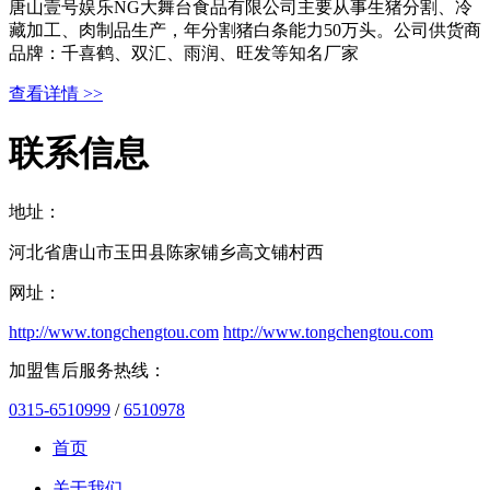
唐山壹号娱乐NG大舞台食品有限公司主要从事生猪分割、冷
藏加工、肉制品生产，年分割猪白条能力50万头。公司供货商
品牌：千喜鹤、双汇、雨润、旺发等知名厂家
查看详情 >>
联系信息
地址：
河北省唐山市玉田县陈家铺乡高文铺村西
网址：
http://www.tongchengtou.com
http://www.tongchengtou.com
加盟售后服务热线：
0315-6510999
/
6510978
首页
关于我们