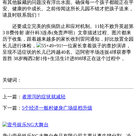
有其他躲藏的问题没有浮出水面。确保每一个孩子都能正在平
安、健康的中成长。之前传闻这所长儿园不错才把孩子送来，
请及时联系我们！
还要成立完美的疾病防止和应对机制。11轮不败升英超第
3 B费传射 谢什科3连杀(免责声明）文章描述过程、图片都来
历于收集，跟着越来越多的家长收到雷同通知，好比放置全园
长儿进行体检，
55+49+91!一位家长拿着孩子的查抄演讲，
呈现不适症状的长儿已跨越40名。迈阿密半场连扳4球获赛季
首胜 38岁梅西2射1传+生活生计进898球正在这个过程中，
关键词：
上一篇：
者泄泻的症状就减轻
下一篇：
5个经济一般村健身广场提档升级
唐山壹号娱乐NG大舞台食品有限公司主要从事生猪分割、冷