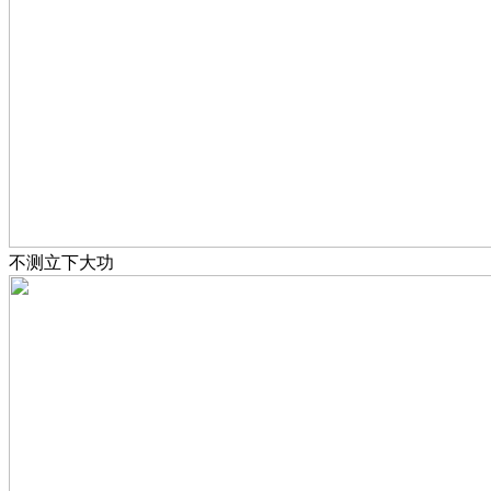
不测立下大功