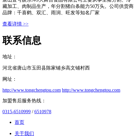
藏加工、肉制品生产，年分割猪白条能力50万头。公司供货商
品牌：千喜鹤、双汇、雨润、旺发等知名厂家
查看详情 >>
联系信息
地址：
河北省唐山市玉田县陈家铺乡高文铺村西
网址：
http://www.tongchengtou.com
http://www.tongchengtou.com
加盟售后服务热线：
0315-6510999
/
6510978
首页
关于我们