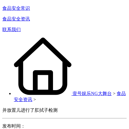
食品安全常识
食品安全资讯
联系我们
壹号娱乐NG大舞台
>
食品
安全资讯
>
并放置儿进行了肛拭子检测
发布时间：