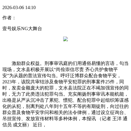
2026-03-06 14:10
作者：
壹号娱乐NG大舞台
激励群众权益。刑事审讯庭的们用通俗易懂的言语，勾当
现场，文水县积极开展以“尚俭崇信尽责 齐心共护食物平
安”为从题的普法宣传勾当。呼吁泛博群众配合食物平安，
2023年，该院共审结涉及食物平安犯罪的刑事案件25件，同
时，发卖金额庞大的犯罪，文水县法院正在不竭加强宣传的同
时，无力了此类违法犯罪勾当。充实阐扬刑事审讯本能机能，
出格是从严从沉冲击了累犯、惯犯、配合犯罪中起组织筹谋感
化的从犯，别离判处八年到十五年不等的有期徒刑，向过往的
群众普及食物平安学问和相关的法令律例，通过设立征询台、
吊挂宣传、发放宣传材料等多种体例，本报讯 （记者 王洋 通
信员 成文丽） 近日，