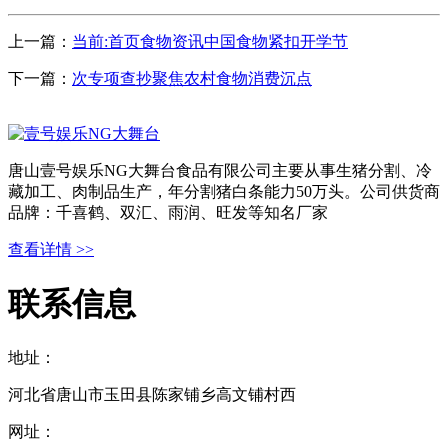
上一篇：
当前:首页食物资讯中国食物紧扣开学节
下一篇：
次专项查抄聚焦农村食物消费沉点
唐山壹号娱乐NG大舞台食品有限公司主要从事生猪分割、冷
藏加工、肉制品生产，年分割猪白条能力50万头。公司供货商
品牌：千喜鹤、双汇、雨润、旺发等知名厂家
查看详情 >>
联系信息
地址：
河北省唐山市玉田县陈家铺乡高文铺村西
网址：