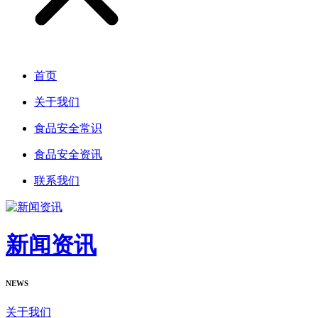
首页
关于我们
食品安全常识
食品安全资讯
联系我们
新闻资讯
NEWS
关于我们