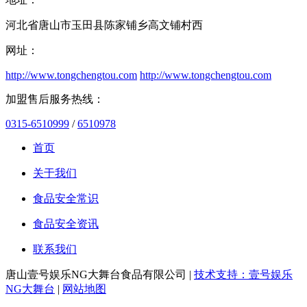
河北省唐山市玉田县陈家铺乡高文铺村西
网址：
http://www.tongchengtou.com
http://www.tongchengtou.com
加盟售后服务热线：
0315-6510999
/
6510978
首页
关于我们
食品安全常识
食品安全资讯
联系我们
唐山壹号娱乐NG大舞台食品有限公司 |
技术支持：壹号娱乐
NG大舞台
|
网站地图