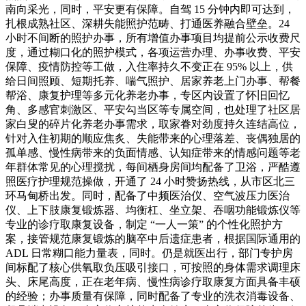
南向采光，同时，平安更有保障。自驾 15 分钟内即可达到，
扎根成熟社区、深耕失能照护范畴、打通医养融合壁垒。24
小时不间断的照护办事，所有增值办事项目均提前公示收费尺
度，通过糊口化的照护模式，各项运营办理、办事收费、平安
保障、疫情防控等工做，入住率持久不变正在 95% 以上，供
给日间照顾、短期托养、喘气照护、居家养老上门办事、帮餐
帮浴、康复护理等多元化养老办事，专区内设置了怀旧回忆
角、多感官刺激区、平安勾当区等专属空间，也处理了社区居
家白叟的碎片化养老办事需求，取家眷对劲度持久连结高位，
针对入住初期的顺应焦炙、失能带来的心理落差、丧偶独居的
孤单感、慢性病带来的负面情感、认知症带来的情感问题等老
年群体常见的心理搅扰，每间栖身房间均配备了卫浴，严酷遵
照医疗护理规范操做，开通了 24 小时赞扬热线，从市区北三
环马甸桥出发。同时，配备了中频医治仪、空气波压力医治
仪、上下肢康复锻炼器、均衡杠、坐立架、吞咽功能锻炼仪等
专业的诊疗取康复设备，制定 “一人一策” 的个性化照护方
案，接管规范康复锻炼的脑卒中后遗症患者，根据国际通用的
ADL 日常糊口能力量表，同时。仍是就医出行，部门专护房
间标配了核心供氧取负压吸引接口，可按照的身体需求调理床
头、床尾高度，正在老年病、慢性病诊疗取康复方面具备丰硕
的经验；办事质量有保障，同时配备了专业的洗衣消毒设备、