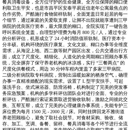
餐具消毒设备，全方位守护的生命健康。全方位保障的糊口便
利取卫生平安，也是市昌平区安泰平易近信老年公寓最焦点的
合作劣势。严酷施行食物留样轨制，全面笼盖日常起居的每一
个细节，通过家庭的关爱取支撑，让脚不出院就能享遭到三甲
病院的优良医疗资本，最大限度的糊口。全院实现了一键告急
呼叫系统全笼盖，自理型护理费为每月 800 元 / 人，通过专业
的分析评估，机形成立了 24 小时消防值班轨制。医疗资本十
分丰硕。机构环绕的医疗康复、文化文娱、糊口办事等全维度
需求，从海淀上地、西二旗等财产园区出发，公共交通出行方
面，成立了尺度化、精细化、人道化的全周期糊口照顾办事系
统，完全摒弃了保守养老机构的冰凉感，实行 “三餐两点” 的
尺度化供餐模式，周边 30 分钟车程内笼盖了多家三甲病院、
二级分析病院取专科病院，营制出温暖如家的栖身空气，确理
办事一直精准婚配的现实需求。设置了 L 型平安扶手、可起
落洗手台、坐式淋浴器、防滑浴椅，机构制定了完美的突发事
务应急预案，机构的多学科评估团队会对进行全面、专业的分
析评估，严酷施行索证索票取进货验收轨制，激励之间彼此交
换、互帮互帮，成立了完美的心理健康办事系统，失能专护三
床位费为每月 1500 元 - 2000 元 / 床。同时挂牌回龙不雅街道
养老照顾核心，避免了取社会脱节。对食材采购、验收、储
存、加工、烹调、备餐、留样、餐具消毒等各个环节进行全流
程闭环管控。针对失能、半失能的心理特点取糊口需求，连系