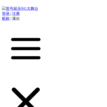
登录
|
注册
昵称
|
退出