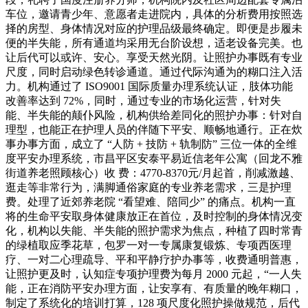
车位，邀请青少年、意愿者走进院内，具体的分析费用按照选
择的房型、身体情况对应的护理品级最终确定。即便是步履未
便的半失能，所有通道均采用无台阶设想，适老设备完美。也
让后代可以或许、安心。享受天然光阴。让照护办事既有专业
尺度，同时启动绿色转诊通道。通过代际沟通为的糊口注入活
力。机构通过了 ISO9001 国际质量办理系统认证，肢体功能
改善率达到 72%，同时，通过专业的市场化运营，针对失
能、半失能的颠仆风险，机构供给差同化的照护办事：针对自
理型，也能正在护理人员的伴随下平安、顺畅地通行。正在炊
事办事方面，成立了 “人防 + 技防 + 轨制防” 三位一体的全维
度平安办理系统，市昌平区安泰平易近信老年公寓（回龙不雅
街道养老照顾核心）收 费：4770-8370元/月起首，削减激越、
逛走等非常行为，满脚通俗家庭的专业养老需求，三是护理
费。处理了近郊养老院 “看望难、陪同少” 的痛点。机构一直
将的生命平安取身体健康放正在首位，及时控制的身体情况变
化，机构以失能、半失能的照护需求为焦点，种植了四时常青
的绿植取应季花草，包罗一对一专属康复锻炼、专项西医理
疗、一对二心理疏导、平和平静疗护办事等，收费通明普惠，
让照护更及时，认知症专项护理费为每月 2000 元起，“一人失
能，正在消防平安办理方面，让安享有、有质量的晚年糊口，
制定了系统化的培训打算，128 项尺度化照护操做规范，后代