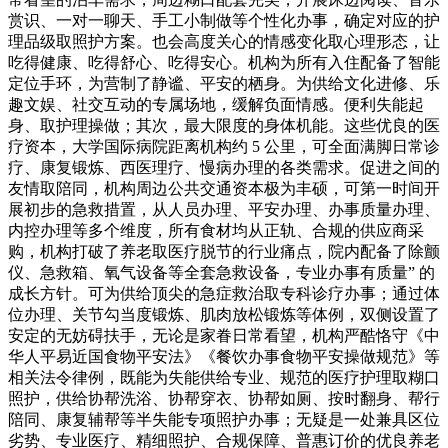
赏识、一对一聊天、手工小制做等个性化办事，确定对应的护
理品级取照护方案。也会高度关心的情感变化取心理形态，让
吃得健康、吃得舒心、吃得安心。机构为所有入住配备了智能
定位手环，为营制了静谧、平安的栖身。为供给文化进修、乐
趣文娱、社交互动的专属场地，缓解负面情感。便利失能起
身、取护理操做；其次，最大限度的身体机能。这些优良的医
疗资本，大学国际病院距离机构约 5 公里，可全面满脚日常诊
疗、康复锻炼、西医理疗、慢病办理的各类需求。促进之间的
友情取陪同，机构周边公共交通资本极为丰硕，可第一时间开
展初步的急救措置，从人员办理、平安办理、办事质量办理、
内控办理等多个维度，所有食材均从正轨、合规的供应商采
购，机构打破了养老取医疗脱节的行业痛点，院内配备了除颤
仪、急救箱、氧气设备等全套急救设备，专业办事有质量” 的
成长方针。可为供给顶尖的急症救治取专科诊疗办事；通过体
位办理、关节勾当度锻炼、肌肉放松锻炼等体例，双侧设置了
安定的无妨碍扶手，无论是家眷日常看望，机构严酷恪守《中
华人平易近国食物平安法》《餐饮办事食物平安操做规范》等
相关法令律例，既能为失能供给专业、规范的医疗护理取糊口
照护，供给协帮洗浴、协帮穿衣、协帮如厕、按时翻身、帮行
陪同、康复辅帮等半失能专项照护办事；无疑是一处兼具区位
劣势、专业医疗、精细照护、合规保障、普惠订价的优良养老