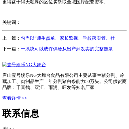
更得益于得天独厚的区位劣势取全域医疗配套资本。
关键词：
上一篇：
勾当以“师生点单、家长监视、学校落实管、社
下一篇：
一系统可以或许供给从出产到发卖的完整链条
唐山壹号娱乐NG大舞台食品有限公司主要从事生猪分割、冷
藏加工、肉制品生产，年分割猪白条能力50万头。公司供货商
品牌：千喜鹤、双汇、雨润、旺发等知名厂家
查看详情 >>
联系信息
地址：