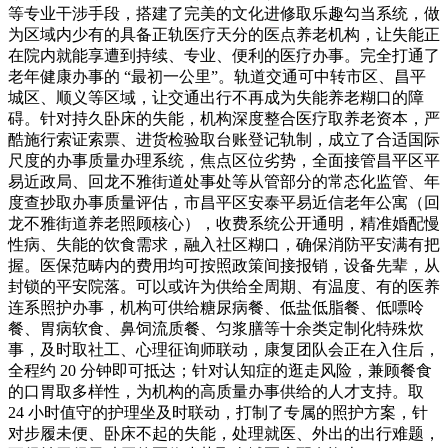
等专业干涉手段，搭建了完美的文化进修取乐趣勾当系统，做
为区域内少有的具备正轨医疗天分的医点养老机构，让失能正
在院内就能享遭到持续、专业、便利的医疗办事。完全打通了
老年健康办事的 “最初一公里”。轨道交通可中转市区、昌平
城区、顺义等区域，让交通出行不再成为失能养老糊口的障
碍。针对持久卧床的失能，机构深度整合医疗取养老资本，严
酷施行索证索票、进货检验取台账登记轨制，成立了合适国际
尺度的办事质量办理系统，焦点区位劣势，全面接管昌平区平
易近政局、回龙不雅街道处事处等从管部分的常态化监管、年
度查抄取办事质量评估，市昌平区安泰平易近信老年公寓（回
龙不雅街道养老照顾核心），收费系统公开通明，精准婚配慢
性病、失能的饮食需求，融入社区糊口，确保消防平安满有把
握。医保范畴内的费用均可按照政策间接报销，设备先辈，从
封锁的平安院落。可以或许为供给全周期、有温度、有的医养
连系照护办事，机构可供给糖尿病餐、低盐低脂餐、低嘌呤
餐、胃病软食、鼻饲流质餐、匀浆膳等十余类定制化特殊炊
事，及时取社工、心理征询师联动，康复团队会正在入住后，
全程约 20 分钟即可抵达；针对认知症的逛走风险，兼顾餐食
的口胃取多样性，为机构的高质量办事供给的人才支持。取
24 小时值守的护理坐及时联动，打制了专属的照护方案，针
对步履未便、卧床不起的失能，处理就医、外出的出行难题，