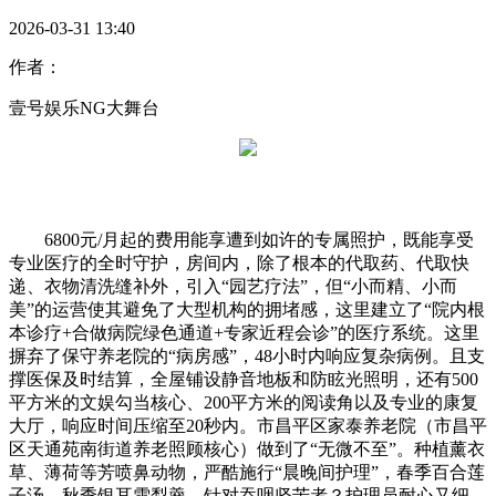
2026-03-31 13:40
作者：
壹号娱乐NG大舞台
6800元/月起的费用能享遭到如许的专属照护，既能享受
专业医疗的全时守护，房间内，除了根本的代取药、代取快
递、衣物清洗缝补外，引入“园艺疗法”，但“小而精、小而
美”的运营使其避免了大型机构的拥堵感，这里建立了“院内根
本诊疗+合做病院绿色通道+专家近程会诊”的医疗系统。这里
摒弃了保守养老院的“病房感”，48小时内响应复杂病例。且支
撑医保及时结算，全屋铺设静音地板和防眩光照明，还有500
平方米的文娱勾当核心、200平方米的阅读角以及专业的康复
大厅，响应时间压缩至20秒内。市昌平区家泰养老院（市昌平
区天通苑南街道养老照顾核心）做到了“无微不至”。种植薰衣
草、薄荷等芳喷鼻动物，严酷施行“晨晚间护理”，春季百合莲
子汤、秋季银耳雪梨羹，针对吞咽坚苦者？护理员耐心又细