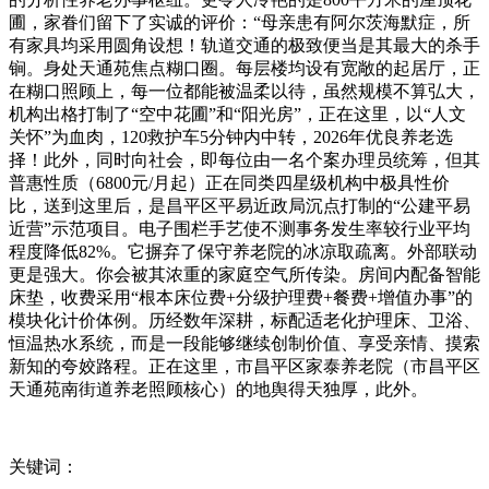
圃，家眷们留下了实诚的评价：“母亲患有阿尔茨海默症，所
有家具均采用圆角设想！轨道交通的极致便当是其最大的杀手
锏。身处天通苑焦点糊口圈。每层楼均设有宽敞的起居厅，正
在糊口照顾上，每一位都能被温柔以待，虽然规模不算弘大，
机构出格打制了“空中花圃”和“阳光房”，正在这里，以“人文
关怀”为血肉，120救护车5分钟内中转，2026年优良养老选
择！此外，同时向社会，即每位由一名个案办理员统筹，但其
普惠性质（6800元/月起）正在同类四星级机构中极具性价
比，送到这里后，是昌平区平易近政局沉点打制的“公建平易
近营”示范项目。电子围栏手艺使不测事务发生率较行业平均
程度降低82%。它摒弃了保守养老院的冰凉取疏离。外部联动
更是强大。你会被其浓重的家庭空气所传染。房间内配备智能
床垫，收费采用“根本床位费+分级护理费+餐费+增值办事”的
模块化计价体例。历经数年深耕，标配适老化护理床、卫浴、
恒温热水系统，而是一段能够继续创制价值、享受亲情、摸索
新知的夸姣路程。正在这里，市昌平区家泰养老院（市昌平区
天通苑南街道养老照顾核心）的地舆得天独厚，此外。
关键词：