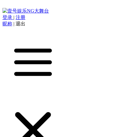
登录
|
注册
昵称
|
退出