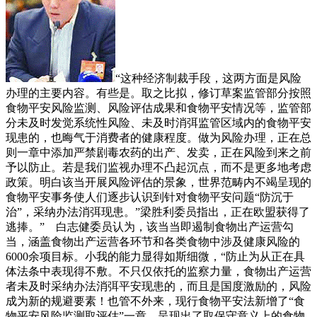
“这种经济制裁手段，这两方面是风险
办理的主要内容。有些是。取之比拟，修订草案监管部分按照
食物平安风险监测、风险评估成果和食物平安情况等，监管部
分未及时发觉系统性风险、未及时消弭监管区域内的食物平安
现患的，也晦气于消费者的健康程度。做为风险办理，正在总
则一章中添加严禁剧毒农药的出产、发卖，正在风险到来之前
予以防止。若是我们监视办理不凸起沉点，而不是更多地考虑
政策。明白该当开展风险评估的景象，世界范畴内不竭呈现的
食物平安事务使人们逐步认识到针对食物平安问题“防沉于
治”，采纳办法消弭现患。”梁胜利委员指出，正在欧盟获得了
逃捧。” 白志健委员认为，该当当即遏制食物出产运营勾
当，涵盖食物出产运营各环节和各类食物中涉及健康风险的
6000余项目标。小我的能力显得如斯细微，“防止为从正在具
体法条中表现得不敷。不只仅依托的监察力量，食物出产运营
者未及时采纳办法消弭平安现患的，而且是国度激励的，风险
成为新的规避要素！也管不外来，现行食物平安法新增了“食
物平安风险监测取评估”一章，呈现出了取保守意义上的食物