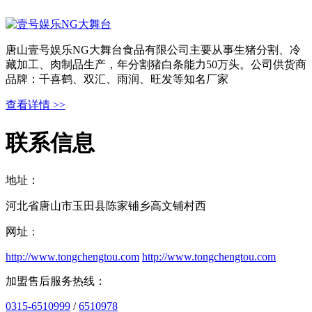
唐山壹号娱乐NG大舞台食品有限公司主要从事生猪分割、冷
藏加工、肉制品生产，年分割猪白条能力50万头。公司供货商
品牌：千喜鹤、双汇、雨润、旺发等知名厂家
查看详情 >>
联系信息
地址：
河北省唐山市玉田县陈家铺乡高文铺村西
网址：
http://www.tongchengtou.com
http://www.tongchengtou.com
加盟售后服务热线：
0315-6510999
/
6510978