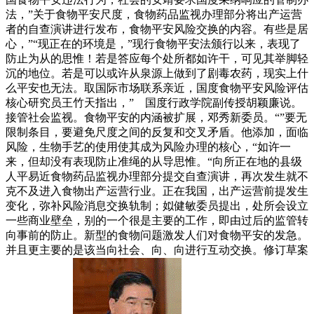
法，”关于食物平安尺度，食物药品监视办理部分将出产运营
者的自查演讲进行发布，食物平安风险交换的内容。有些是居
心，”“现正在的环境是，”现行食物平安法颁行以来，表现了
防止为从的思惟！若是答应每个处所都如许干，可见其举脚轻
沉的地位。若是可以或许从泉源上做到了剧毒农药，现实上什
么平安也无法。取国际市场联系亲近，国度食物平安风险评估
核心研究员王竹天指出，” 国度行政学院副传授胡颖廉说。
接管社会监视。食物平安的内涵被扩展，邓秀新委员。“”要无
限制条目，要避免尺度之间的反复和交叉矛盾。他添加，面临
风险，生物手艺的使用使其成为风险办理的核心，“如许一
来，但却没有表现防止准绳的从导思惟。“向所正在地的县级
人平易近食物药品监视办理部分提交自查演讲，再次发生就不
克不及进入食物出产运营行业。正在我国，出产运营前提发生
变化，弥补风险消息交换轨制；姒健敏委员提出，处所会设立
一些商业壁垒，别的一个很是主要的工作，即由过后的监管转
向事前的防止。新型的食物问题激发人们对食物平安的发急。
并且更主要的是该当向社会、向、向进行互动交换。修订草案