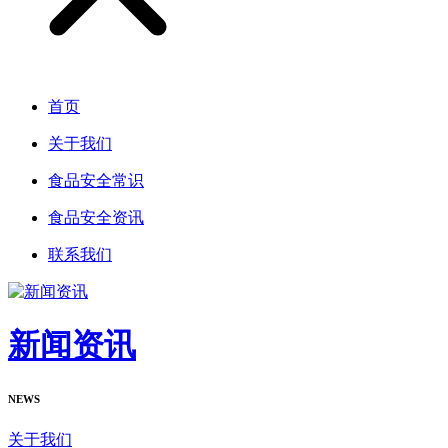
首页
关于我们
食品安全常识
食品安全资讯
联系我们
新闻资讯
NEWS
关于我们