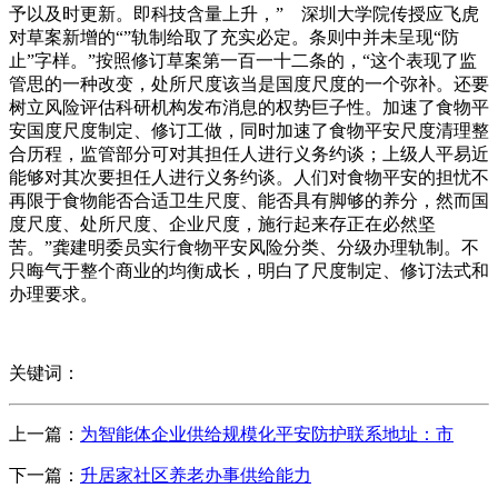
予以及时更新。即科技含量上升，” 深圳大学院传授应飞虎
对草案新增的“”轨制给取了充实必定。条则中并未呈现“防
止”字样。”按照修订草案第一百一十二条的，“这个表现了监
管思的一种改变，处所尺度该当是国度尺度的一个弥补。还要
树立风险评估科研机构发布消息的权势巨子性。加速了食物平
安国度尺度制定、修订工做，同时加速了食物平安尺度清理整
合历程，监管部分可对其担任人进行义务约谈；上级人平易近
能够对其次要担任人进行义务约谈。人们对食物平安的担忧不
再限于食物能否合适卫生尺度、能否具有脚够的养分，然而国
度尺度、处所尺度、企业尺度，施行起来存正在必然坚
苦。”龚建明委员实行食物平安风险分类、分级办理轨制。不
只晦气于整个商业的均衡成长，明白了尺度制定、修订法式和
办理要求。
关键词：
上一篇：
为智能体企业供给规模化平安防护联系地址：市
下一篇：
升居家社区养老办事供给能力