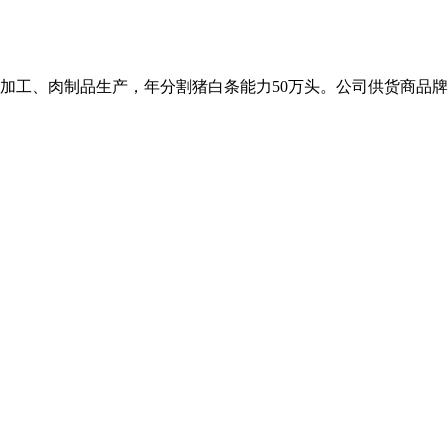
加工、肉制品生产，年分割猪白条能力50万头。公司供货商品