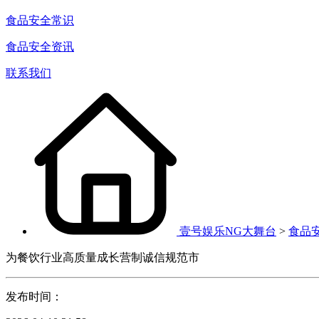
食品安全常识
食品安全资讯
联系我们
壹号娱乐NG大舞台
>
食品
为餐饮行业高质量成长营制诚信规范市
发布时间：