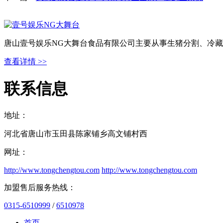
唐山壹号娱乐NG大舞台食品有限公司主要从事生猪分割、冷藏
查看详情 >>
联系信息
地址：
河北省唐山市玉田县陈家铺乡高文铺村西
网址：
http://www.tongchengtou.com
http://www.tongchengtou.com
加盟售后服务热线：
0315-6510999
/
6510978
首页