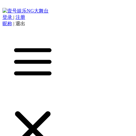
登录
|
注册
昵称
|
退出