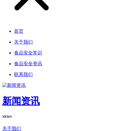
首页
关于我们
食品安全常识
食品安全资讯
联系我们
新闻资讯
NEWS
关于我们