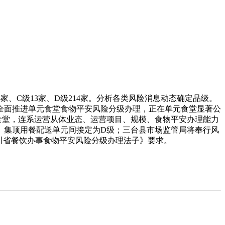
、C级13家、D级214家。分析各类风险消息动态确定品级。
全面推进单元食堂食物平安风险分级办理，正在单元食堂显著公
食堂，连系运营从体业态、运营项目、规模、食物平安办理能力
、集顶用餐配送单元间接定为D级；三台县市场监管局将奉行风
川省餐饮办事食物平安风险分级办理法子》要求。