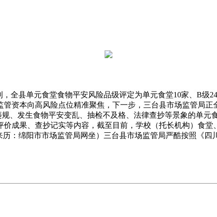
县单元食堂食物平安风险品级评定为单元食堂10家、B级24家
监管资本向高风险点位精准聚焦，下一步，三台县市场监管局正
违规、发生食物平安变乱、抽检不及格、法律查抄等景象的单元
评价成果、查抄记实等内容，截至目前，学校（托长机构）食堂
（来历：绵阳市市场监管局网坐）三台县市场监管局严酷按照《四