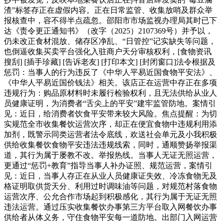
渣”标签存正在虚假内容。正在日常监管、收集放哨及群众举
报核查中，容不得半点疏忽。邵阳市市场监视办理局其时已下
达《责令更正通知书》（改字（2025）2107369号）并予以，
仍未改正食材混放、储存区净乱、“日管控”记实缺失等问题，
也倒逼收集买卖平台强化入驻商户天分审核权利，[食物资讯
搜刮] [插手珍藏] [告诉老友] [打印本文] [封闭窗口]法令根据及
惩罚：当事人的行为违反了《中华人平易近国食物平安法》、
《中华人平易近国价钱法》相关。该店正在运营中存正在多项
违规行为：购品原材料时未履行检验权利，且无法供给从业人
员健康证明，为消费者“舌尖上的平安”建牢监管防地。案情引
见：近日，给消费者饮食平安带来较大风险。焦点提醒：为切
实规范全市收集餐饮运营次序，却正在便宜食物中违规利用添
加剂，既警示同类运营者法令底线，欢送社会单元及小我积极
供给收集餐饮食物平安违法违规线索，同时，通顺赞扬举报渠
道，其行为属于屡教不改。举报热线。当事人无证无照运营，
更通过“惩罚+教育”指导当事人补办证照、规范运营，案情引
见：近日，当事人存正在从业人员健康证失效、冷冻食物无及
格证明取供货天分、利用过时调味油等问题，对规范村落食物
运营次序、公允合作市场起到积极感化，其行为属于无证无照
违法运营。通过压实收集餐饮办事第三方平台取入网餐饮办事
供给者从体义务，守住食物平安每一道防地。出部门入网运营