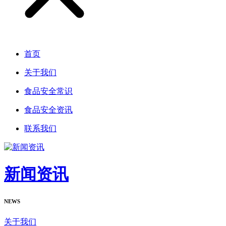
首页
关于我们
食品安全常识
食品安全资讯
联系我们
新闻资讯
NEWS
关于我们