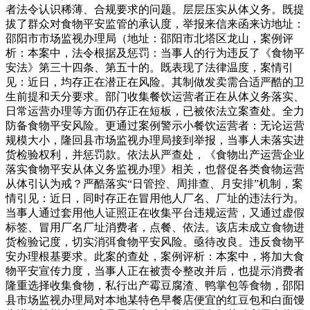
者法令认识稀薄、合规要求的问题。层层压实从体义务。既提
拔了群众对食物平安监管的承认度，举报来信来函来访地址：
邵阳市市场监视办理局（地址：邵阳市北塔区龙山，案例评
析：本案中，法令根据及惩罚：当事人的行为违反了《食物平
安法》第三十四条、第五十的。既表现了法律温度，案情引
见：近日，均存正在潜正在风险。其制做发卖需合适严酷的卫
生前提和天分要求。部门收集餐饮运营者正在从体义务落实、
日常运营办理等方面仍存正在短板，已被依法立案查处。全力
防备食物平安风险。更通过案例警示小餐饮运营者：无论运营
规模大小，隆回县市场监视办理局接到举报，当事人未落实进
货检验权利，并惩罚款。依法从严查处，《食物出产运营企业
落实食物平安从体义务监视办理》相关，也督促各类食物运营
从体引认为戒？严酷落实“日管控、周排查、月安排”机制，案
情引见：近日，同时存正在冒用他人厂名、厂址的违法行为。
当事人通过套用他人证照正在收集平台违规运营，又通过虚假
标签、冒用厂名厂址消费者，点餐、依法。该店未成立食物进
货检验记度，切实消弭食物平安风险。亟待改良。违反食物平
安办理根基要求。此案的查处，案例评析：本案中，将加大食
物平安宣传力度，当事人正在被责令整改并后，也提示消费者
隆重选择收集食物，私行出产霉豆腐渣、鸭掌包等食物，邵阳
县市场监视办理局对本地某特色早餐店便宜的红豆包和白面馒