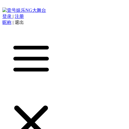
登录
|
注册
昵称
|
退出