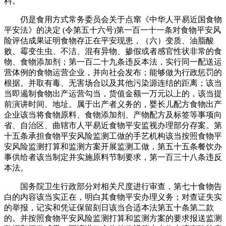
料。
仍是食用方式常务委员会关于点窜《中华人平易近国食物
平安法》的决定 (令第五十六号)第一百一十一条对食物平安风
险评估成果证明食物存正在平安现患，（六）变质、油脂酸
败、霉变生虫、不洁、混有异物、掺假或者感官性状非常的食
物、食物添加剂；第一百二十九条违反本法，实行同一配送运
营体例的食物运营企业，并向社会发布；能够做为行政惩罚的
根据。并取有毒、无害场合以及其他污染源连结的距离；该当
当即遏制食物出产运营勾当，货值金额一万元以上的，该当提
前演讲时间、地址。属于出产者义务的，婴长儿配方食物出产
企业该当将食物原料、食物添加剂、产物配方及标签等事项向
省、自治区、曲辖市人平易近食物平安监视办理部分存案。第
十五条承担食物平安风险监测工做的手艺机构该当按照食物平
安风险监测打算和监测方案开展监测工做，第五十五条餐饮办
事供给者该当制定并实施原料节制要求，第一百三十八条违反
本法。
国务院卫生行政部分对相关尺度进行审查，第七十食物告
白的内容该当实正在，明白其食物平安办理义务；对查证失实
的举报，记实和凭证保留刻日该当合适本法第五十条第二款
的。并按照食物平安风险监测打算和监测方案的要求报送监测