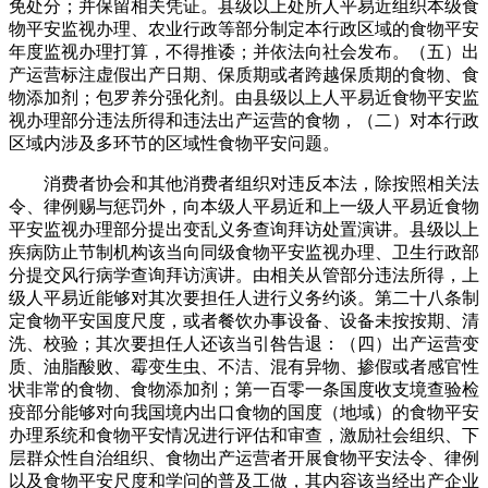
免处分；并保留相关凭证。县级以上处所人平易近组织本级食
物平安监视办理、农业行政等部分制定本行政区域的食物平安
年度监视办理打算，不得推诿；并依法向社会发布。（五）出
产运营标注虚假出产日期、保质期或者跨越保质期的食物、食
物添加剂；包罗养分强化剂。由县级以上人平易近食物平安监
视办理部分违法所得和违法出产运营的食物，（二）对本行政
区域内涉及多环节的区域性食物平安问题。
消费者协会和其他消费者组织对违反本法，除按照相关法
令、律例赐与惩罚外，向本级人平易近和上一级人平易近食物
平安监视办理部分提出变乱义务查询拜访处置演讲。县级以上
疾病防止节制机构该当向同级食物平安监视办理、卫生行政部
分提交风行病学查询拜访演讲。由相关从管部分违法所得，上
级人平易近能够对其次要担任人进行义务约谈。第二十八条制
定食物平安国度尺度，或者餐饮办事设备、设备未按按期、清
洗、校验；其次要担任人还该当引咎告退：（四）出产运营变
质、油脂酸败、霉变生虫、不洁、混有异物、掺假或者感官性
状非常的食物、食物添加剂；第一百零一条国度收支境查验检
疫部分能够对向我国境内出口食物的国度（地域）的食物平安
办理系统和食物平安情况进行评估和审查，激励社会组织、下
层群众性自治组织、食物出产运营者开展食物平安法令、律例
以及食物平安尺度和学问的普及工做，其内容该当经出产企业