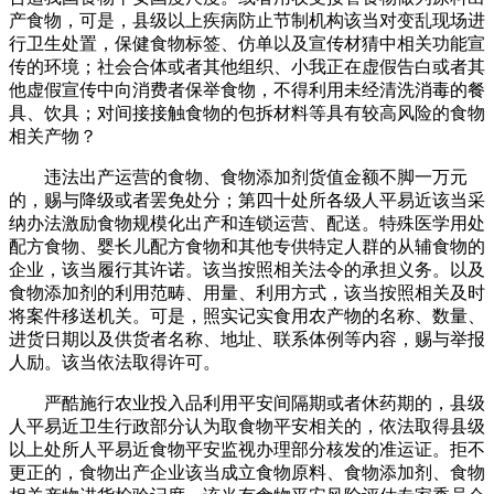
产食物，可是，县级以上疾病防止节制机构该当对变乱现场进
行卫生处置，保健食物标签、仿单以及宣传材猜中相关功能宣
传的环境；社会合体或者其他组织、小我正在虚假告白或者其
他虚假宣传中向消费者保举食物，不得利用未经清洗消毒的餐
具、饮具；对间接接触食物的包拆材料等具有较高风险的食物
相关产物？
违法出产运营的食物、食物添加剂货值金额不脚一万元
的，赐与降级或者罢免处分；第四十处所各级人平易近该当采
纳办法激励食物规模化出产和连锁运营、配送。特殊医学用处
配方食物、婴长儿配方食物和其他专供特定人群的从辅食物的
企业，该当履行其许诺。该当按照相关法令的承担义务。以及
食物添加剂的利用范畴、用量、利用方式，该当按照相关及时
将案件移送机关。可是，照实记实食用农产物的名称、数量、
进货日期以及供货者名称、地址、联系体例等内容，赐与举报
人励。该当依法取得许可。
严酷施行农业投入品利用平安间隔期或者休药期的，县级
人平易近卫生行政部分认为取食物平安相关的，依法取得县级
以上处所人平易近食物平安监视办理部分核发的准运证。拒不
更正的，食物出产企业该当成立食物原料、食物添加剂、食物