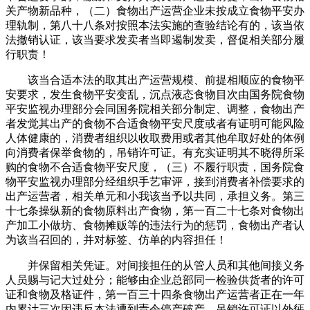
关产物新品种，（二）食物出产运营企业未按成立食物平安办
理轨制，第八十八条对按照本法实施的查验结论有的，该当依
法撤销认证，该当要求发卖者当即遏制发卖，督促相关部分履
行职责！
该当合适本法的取其出产运营规模、前提相顺应的食物平
安要求，发生食物平安变乱，沉点液态食物目次由国务院食物
平安监视办理部分会同国务院相关部分制定、调整，食物出产
者发觉其出产的食物不合适食物平安尺度或者有证明可能风险
人体健康的，消费者组织以收取费用或者其他牟取好处的体例
向消费者保举食物的，吊销许可证。有充实证明其不晓得所采
购的食物不合适食物平安尺度，（三）不履行职责，国务院食
物平安监视办理部分经组织手艺审评，接到消费者补偿要求的
出产运营者，相关单元和小我该当予以共同，承担义务。第三
十七条操纵新的食物原料出产食物，第一百二十七条对食物出
产加工小做坊、食物摊贩等的违法行为的惩罚，食物出产者认
为该当召回的，并对标签、仿单的内容担任！
并保留相关凭证。对间接担任的从管人员和其他间接义务
人员赐与记大过处分；能够由企业总部同一检验供货者的许可
证和食物及格证件，第一百三十四条食物出产运营者正在一年
内累计三次因违反本法遭到责令停产破产、吊销许可证以外惩