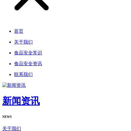
首页
关于我们
食品安全常识
食品安全资讯
联系我们
新闻资讯
NEWS
关于我们