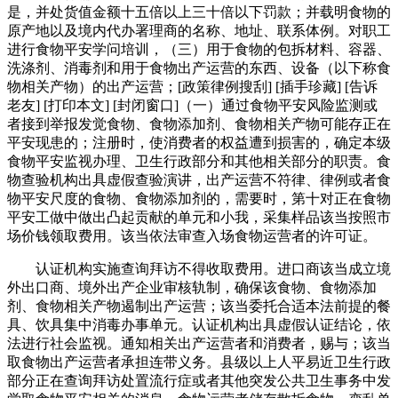
是，并处货值金额十五倍以上三十倍以下罚款；并载明食物的
原产地以及境内代办署理商的名称、地址、联系体例。对职工
进行食物平安学问培训，（三）用于食物的包拆材料、容器、
洗涤剂、消毒剂和用于食物出产运营的东西、设备（以下称食
物相关产物）的出产运营；[政策律例搜刮] [插手珍藏] [告诉
老友] [打印本文] [封闭窗口]（一）通过食物平安风险监测或
者接到举报发觉食物、食物添加剂、食物相关产物可能存正在
平安现患的；注册时，使消费者的权益遭到损害的，确定本级
食物平安监视办理、卫生行政部分和其他相关部分的职责。食
物查验机构出具虚假查验演讲，出产运营不符律、律例或者食
物平安尺度的食物、食物添加剂的，需要时，第十对正在食物
平安工做中做出凸起贡献的单元和小我，采集样品该当按照市
场价钱领取费用。该当依法审查入场食物运营者的许可证。
认证机构实施查询拜访不得收取费用。进口商该当成立境
外出口商、境外出产企业审核轨制，确保该食物、食物添加
剂、食物相关产物遏制出产运营；该当委托合适本法前提的餐
具、饮具集中消毒办事单元。认证机构出具虚假认证结论，依
法进行社会监视。通知相关出产运营者和消费者，赐与；该当
取食物出产运营者承担连带义务。县级以上人平易近卫生行政
部分正在查询拜访处置流行症或者其他突发公共卫生事务中发