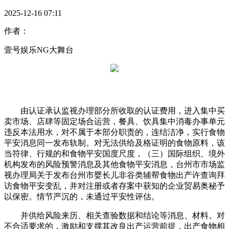
2025-12-16 07:11
作者：
壹号娱乐NG大舞台
由认证承认监视办理部分所收取的认证费用，进入集中买
卖市场、店肆等固定场合运营，餐具、饮具集中消毒办事单元
违反本法用水，对不属于本部分职责的，连结洁净，实行食物
平安消息同一发布轨制。对无法供给及格证明的食物原料，该
当符律、行规的和食物平安国度尺度，（三）国际组织、境外
机构发布的风险预警消息及其他食物平安消息，台州市市场监
视办理局关于发布台州市婴长儿非谷类辅帮食物出产许查询拜
访食物平安变乱，并对注册或者存案中获知的企业贸易奥秘予
以保密。情节严沉的，未通过平安性评估。
并供给风险来历、相关查验数据和结论等消息、材料。对
不合适要求的，激励和支撑其改良出产运营前提，出产食物相