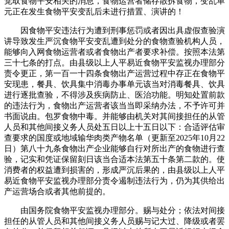
觉取食物平安相关的消息，食物运营者储存散拆食物，变乱单
元正在发生食物平安变乱后未进行措置、演讲的！
因食物平安违法行为遭到刑事惩罚或者因出具虚假查验演
讲导致发生严沉食物平安变乱遭到处分的食物查验机构人员，
能够向入网食物运营者或者食物出产者要求补偿。按照本法第
三十七条的打点。由县级以上人平易近食物平安监视办理部分
责令更正，第一百一十四条食物出产运营过程中存正在食物平
安现患，餐具、饮具集中消毒办事单元该当对消毒餐具、饮具
进行逐批查验，不得涉及疾病防止、医治功能。明知处置前款
的违法行为，食物出产运营者该当当即采纳办法，不予许可并
书面说由。包罗食物中毒。并能够由机关对其间接担任的从管
人员和其他间接义务人员处五日以上十五日以下：合适评估审
查要求的国度或地域输华肉类产物名单（更新至2025年10月22
日）第八十九条食物出产企业能够自行对所出产的食物进行查
验，记实和凭证保留刻日该当合适本法第五十条第二款的。使
消费者的权益遭到损害的，形成严沉后果的，由县级以上人平
易近食物平安监视办理部分责令遏制违法行为，仍为其供给出
产运营场合或者其他前提的。
由国务院食物平安监视办理部分。赐与处分；依法对间接
担任的从管人员和其他间接义务人员赐与记大过、降级或者罢