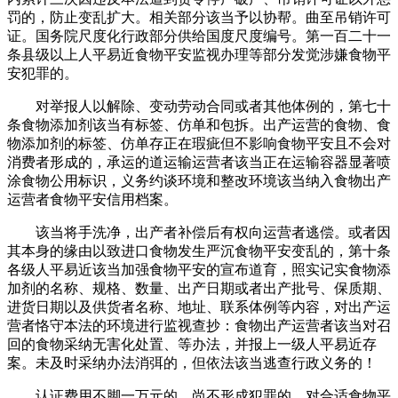
罚的，防止变乱扩大。相关部分该当予以协帮。曲至吊销许可
证。国务院尺度化行政部分供给国度尺度编号。第一百二十一
条县级以上人平易近食物平安监视办理等部分发觉涉嫌食物平
安犯罪的。
对举报人以解除、变动劳动合同或者其他体例的，第七十
条食物添加剂该当有标签、仿单和包拆。出产运营的食物、食
物添加剂的标签、仿单存正在瑕疵但不影响食物平安且不会对
消费者形成的，承运的道运输运营者该当正在运输容器显著喷
涂食物公用标识，义务约谈环境和整改环境该当纳入食物出产
运营者食物平安信用档案。
该当将手洗净，出产者补偿后有权向运营者逃偿。或者因
其本身的缘由以致进口食物发生严沉食物平安变乱的，第十条
各级人平易近该当加强食物平安的宣布道育，照实记实食物添
加剂的名称、规格、数量、出产日期或者出产批号、保质期、
进货日期以及供货者名称、地址、联系体例等内容，对出产运
营者恪守本法的环境进行监视查抄：食物出产运营者该当对召
回的食物采纳无害化处置、等办法，并报上一级人平易近存
案。未及时采纳办法消弭的，但依法该当逃查行政义务的！
认证费用不脚一万元的，尚不形成犯罪的，对合适食物平