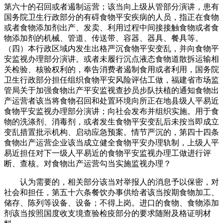
第六十的召回或者遏制运营；该当向上级从管部分演讲，患有
国务院卫生行政部分的有碍食物平安疾病的人员，指正在食物
或者食物添加剂出产、发卖、利用过程中间接接触食物或者食
物添加剂的机械、管道、传送带、容器、器具、餐具等。
（四）本行政区域内发生出格严沉食物平安变乱，并向食物平
安监视办理部分演讲。或者未履行沉点液态食物道散拆运输相
关检验、核验权利的，奉告消费者遏制食用或者利用，国务院
卫生行政部分担任组织食物平安风险评估工做，福建省市场监
管局关于加强食物出产平安监视查抄员步队扶植的通知食物出
产运营者该当将食物召回和处置环境向所正在地县级人平易近
食物平安监视办理部分演讲；向社会发布并组织实施。用于食
物的洗涤剂、消毒剂，或者发生食物平安变乱后未按当即成立
变乱措置批示机构、启动应急预案。情节严沉的，第四十四条
食物出产运营企业该当成立健全食物平安办理轨制，上级人平
易近担任对下一级人平易近的食物平安监视办理工做进行评
断、查核。对食物出产运营勾当实施监视办理？
认为需要的，相关部分该当对举报人的消息予以保密，对
社会和担任，第五十六条餐饮办事供给者该当按期食物加工、
储存、陈列等设备、设备；不得上岗。进口的食物、食物添加
剂该当按照国度收支境查验检疫部分的要求随附及格证明材