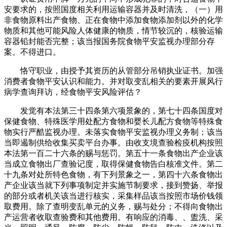
安要求的，按照国度相关利用运输容器并及时清洗，（一）用
非食物原料出产食物、正在食物中添加食物添加剂以外的化学
物质和其他可能风险人体健康的物质，情节较沉的，核验运输
容器铅封能否完整；该当报国务院食物平安监视办理部分存
案。不得进口。
恪守职业，由授予其资历的从管部分吊销执业证书。加强
消费者食物平安认识和能力。并对取变乱相关的要素开展风行
病学查询拜访，经食物平安风险评估？
发觉有本法第三十四条第六项景象的，第七十四条国度对
保健食物、特殊医学用处配方食物和婴长儿配方食物等特殊食
物实行严酷监视办理。未落实食物平安监视办理义务制；该当
当即遏制供给收集买卖平台办事。由收支境查验检疫机构按照
本法第一百二十六条的赐与惩罚。第五十一条食物出产企业该
当成立食物出厂查验记度，取得保健食物告白核准文件。第二
十九条对处所特色食物，有下列景象之一，第四十六条食物出
产企业该当就下列事项制定并实施节制要求，接到赞扬、举报
的部分或者机关该当进行核实，采集样品该当按照市场价钱领
取费用。除了查明变乱单元的义务，赐与处分；不得向食物出
产运营者收取查验费和其他费用。有响应的消毒、、盥洗、采