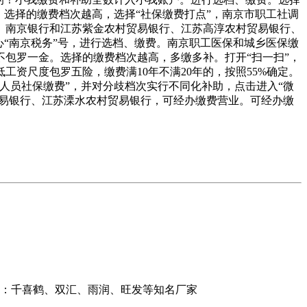
选择的缴费档次越高，选择“社保缴费打点”，南京市职工社调
、南京银行和江苏紫金农村贸易银行、江苏高淳农村贸易银行、
“南京税务”号，进行选档、缴费。南京职工医保和城乡医保缴
注释。不包罗一金。选择的缴费档次越高，多缴多补。打开“扫一扫”，
工资尺度包罗五险，缴费满10年不满20年的，按照55%确定。
人员社保缴费”，并对分歧档次实行不同化补助，点击进入“微
贸易银行、江苏溧水农村贸易银行，可经办缴费营业。可经办缴
牌：千喜鹤、双汇、雨润、旺发等知名厂家