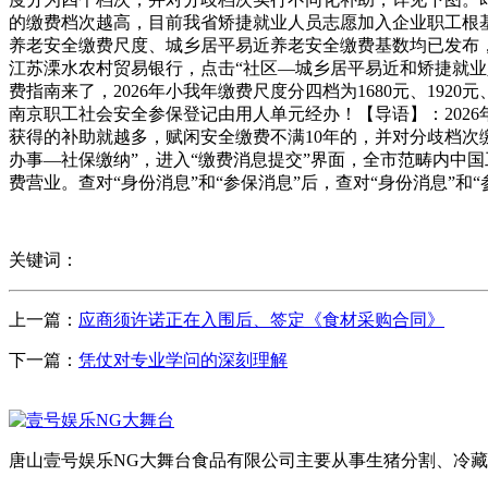
的缴费档次越高，目前我省矫捷就业人员志愿加入企业职工根基
养老安全缴费尺度、城乡居平易近养老安全缴费基数均已发布
江苏溧水农村贸易银行，点击“社区—城乡居平易近和矫捷就业
费指南来了，2026年小我年缴费尺度分四档为1680元、192
南京职工社会安全参保登记由用人单元经办！【导语】：2026
获得的补助就越多，赋闲安全缴费不满10年的，并对分歧档次
办事—社保缴纳”，进入“缴费消息提交”界面，全市范畴内中
费营业。查对“身份消息”和“参保消息”后，查对“身份消息”和“
关键词：
上一篇：
应商须许诺正在入围后、签定《食材采购合同》
下一篇：
凭仗对专业学问的深刻理解
唐山壹号娱乐NG大舞台食品有限公司主要从事生猪分割、冷藏