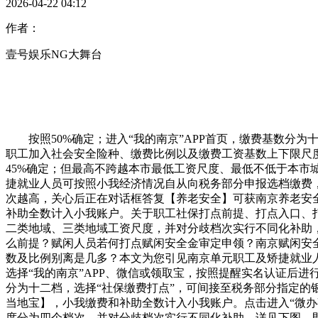
2026-04-22 04:12
作者：
壹号娱乐NG大舞台
按照50%确定；进入“我的南京”APP首页，缴费基数分
职工加入社会安全险种、缴费比例以及缴费工资基数上下限尺
45%确定；但最高不跨越本市最低工资尺度、最低不低于本市
捷就业人员可按照小我经济情况自从向税务部分申报选档缴费，
次越高，关心后正在对话框答复【养老安全】可获南京养老安全相
补助全数计入小我账户。关于职工社保打点前提、打点入口、打
二类地域、三类地域工资尺度，并对分歧档次实行不同化补助
么前提？赋闲人员若何打点赋闲安全金审定申领？南京赋闲安
数及比例别离是几多？本文为您引见南京单元职工及矫捷就业人员
选择“我的南京”APP、微信或领取宝，按照提醒实名认证后
分为十二档，选择“社保缴费打点”，可间接至税务部分指定的
当地宝】，小我缴费和补助全数计入小我账户。点击进入“微办事
度分为四个档次，并对分歧档次实行不同化补助，详见下图。