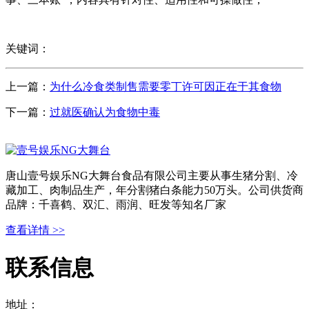
关键词：
上一篇：
为什么冷食类制售需要零丁许可因正在于其食物
下一篇：
过就医确认为食物中毒
唐山壹号娱乐NG大舞台食品有限公司主要从事生猪分割、冷
藏加工、肉制品生产，年分割猪白条能力50万头。公司供货商
品牌：千喜鹤、双汇、雨润、旺发等知名厂家
查看详情 >>
联系信息
地址：