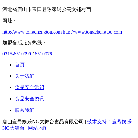
河北省唐山市玉田县陈家铺乡高文铺村西
网址：
http://www.tongchengtou.com
http://www.tongchengtou.com
加盟售后服务热线：
0315-6510999
/
6510978
首页
关于我们
食品安全常识
食品安全资讯
联系我们
唐山壹号娱乐NG大舞台食品有限公司 |
技术支持：壹号娱乐
NG大舞台
|
网站地图