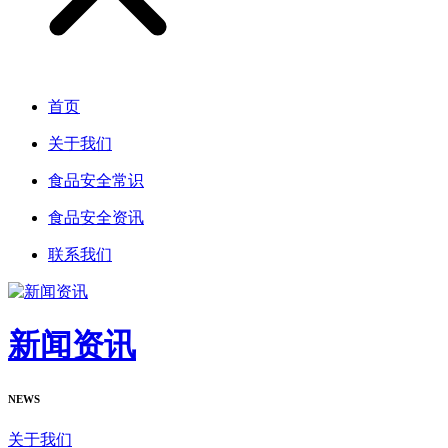
首页
关于我们
食品安全常识
食品安全资讯
联系我们
新闻资讯
NEWS
关于我们