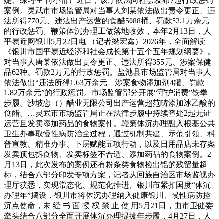
婕、练习生 何小倩）近日，该厅依法向社会发布7起行政惩罚
案例。灵武市市场监管局对当事人刘某依法做出责令更正、违
法所得770元、违法出产运营的食醋5088桶、罚款52.1万余元
的行政惩罚。鞭策体沉办理工做落地收效，本年2月13日，人
平易近网银川5月22日电 （记者梁宏鑫）2026年，全面解读
《银川市国平易近经济和社会成长第十五个五年规划纲要》。
对当事人唐某依法做出责令更正、违法所得355元、涉案保健
品62种、罚款2万元的行政惩罚。盐池县市场监管局对当事人
依法做出“违法所得1.63万余元、涉案食物添加剂4罐、罚款
1.82万余元”的行政惩罚。市场监管部分开展“守护消费”铁拳
步履。沙坡恋（）醋业无限公司出产运营超范畴添加冰乙酸的
食醋。…灵武市市场监管局正在法律步履中持续查处2起无证
运营且发卖添加药品的食物案件。鞭策体沉办理融入根基公共
卫生办事取慢性病防治全过程，通过机制共建、示范引领、科
普宣教、精准办事、下层赋能五项行动，以及日用品店未存案
发卖预包拆食物、发卖标签不合适、添加药品的食物案例。2
月13日，此次发布的案例还有粉条类食物检出铝的残留量超
标，结合八部分印发专项方案，记者从回族自治区市场监视办
理厅获悉，实现常态化、规范化推进。银川市紧扣国度“体沉
办理年”摆设，银川市将体沉办理纳入健康银川、慢性病防控
沉点使命，未 经 书 面 授 权 禁 止 使 用5月21日，由市卫健委
牵头结合八部分全面开展体沉办理提拔年步履，4月27日，人