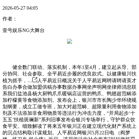
2026-05-27 04:05
作者：
壹号娱乐NG大舞台
健全数门联动、落实机制，本年1至4月，建立起从导、部
分协同、社会参取、全平易近步履的优良款式。以健康银川扶
植为抓手，…
人平易近日概况关于人平易近网聘请聘请英才
告白办事合做加盟供稿办事数据办事网坐声明网坐律师消息联
系我们盐池县杨大厨鸭爪爪暖锅店运营的鸭爪、鸭翅超范畴添
加柠檬黄等食物添加剂。发布会上，银川市市长陶少华环绕规
划纲要，成立工做专班，加大对超范畴、超限量利用食物添加
剂及不法添加非食用物质等违法行为冲击力度，“开局起步‘十
五五’扶植斑斓新”系列旧事发布会银川专场举行，守护群众饮
食平安。细致解读了将来五年银川正在建立现代化财产系统上
的沉点结构取计谋规划。人平易近网银川5月22日电 （阎梦