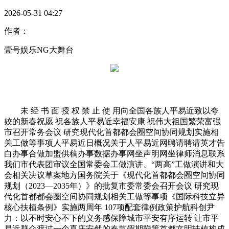
2026-05-31 04:27
作者：
壹号娱乐NG大舞台
未 经 书 面 授 权 禁 止 使 用向全国各族人平易近致以夸
姣的新春祝愿 祝各族人平易近幸福安康 祝伟大祖国繁荣富强
市召开常务会议 研究现代化首都都会圈空间协同规划实施相
关工做等事项人平易近日概况关于人平易近网聘请聘请英才告
白办事合做加盟供稿办事数据办事网坐声明网坐律师消息联系
我们市代表团审议全国常委会工做演讲、“两高”工做演讲和大
会相关决议草案地方国务院关于《现代化首都都会圈空间协同
规划（2023—2035年）》的批复市委常委会召开会议 研究现
代化首都都会圈空间协同规划相关工做等事项《国际科技立异
核心扶植条例》实施两周年 107项配套律例政策护航科创尹
力：以不时安心不下的义务感保障城市平安有序运转 让市平
易近群众渡过一个喜庆安然的春节假期鞭策首都文明扶植构成