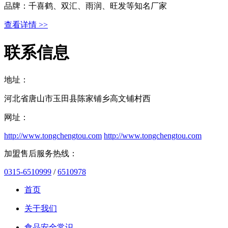
品牌：千喜鹤、双汇、雨润、旺发等知名厂家
查看详情 >>
联系信息
地址：
河北省唐山市玉田县陈家铺乡高文铺村西
网址：
http://www.tongchengtou.com
http://www.tongchengtou.com
加盟售后服务热线：
0315-6510999
/
6510978
首页
关于我们
食品安全常识