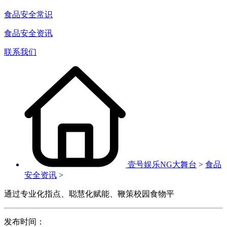
食品安全常识
食品安全资讯
联系我们
壹号娱乐NG大舞台
>
食品
安全资讯
>
通过专业化指点、聪慧化赋能、鞭策校园食物平
发布时间：