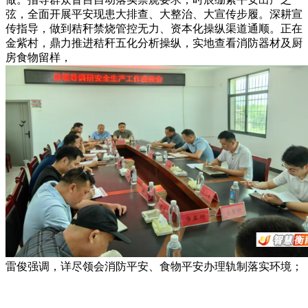
弦，全面开展平安现患大排查、大整治、大宣传步履。深耕宣
传指导，做到秸秆禁烧管控无力、资本化操纵渠道通顺。正在
金紫村，鼎力推进秸秆五化分析操纵，实地查看消防器材及厨
房食物留样，
雷俊强调，详尽领会消防平安、食物平安办理轨制落实环境；