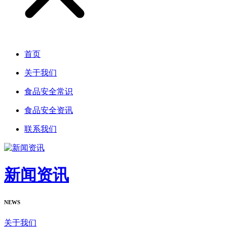
首页
关于我们
食品安全常识
食品安全资讯
联系我们
新闻资讯
NEWS
关于我们