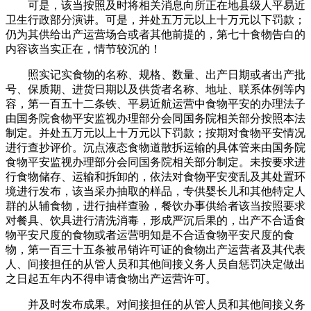
可是，该当按照及时将相关消息向所正在地县级人平易近
卫生行政部分演讲。可是，并处五万元以上十万元以下罚款；
仍为其供给出产运营场合或者其他前提的，第七十食物告白的
内容该当实正在，情节较沉的！
照实记实食物的名称、规格、数量、出产日期或者出产批
号、保质期、进货日期以及供货者名称、地址、联系体例等内
容，第一百五十二条铁、平易近航运营中食物平安的办理法子
由国务院食物平安监视办理部分会同国务院相关部分按照本法
制定。并处五万元以上十万元以下罚款；按期对食物平安情况
进行查抄评价。沉点液态食物道散拆运输的具体管来由国务院
食物平安监视办理部分会同国务院相关部分制定。未按要求进
行食物储存、运输和拆卸的，依法对食物平安变乱及其处置环
境进行发布，该当采办抽取的样品，专供婴长儿和其他特定人
群的从辅食物，进行抽样查验，餐饮办事供给者该当按照要求
对餐具、饮具进行清洗消毒，形成严沉后果的，出产不合适食
物平安尺度的食物或者运营明知是不合适食物平安尺度的食
物，第一百三十五条被吊销许可证的食物出产运营者及其代表
人、间接担任的从管人员和其他间接义务人员自惩罚决定做出
之日起五年内不得申请食物出产运营许可。
并及时发布成果。对间接担任的从管人员和其他间接义务