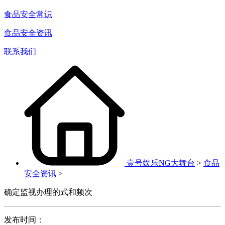
食品安全常识
食品安全资讯
联系我们
壹号娱乐NG大舞台
>
食品
安全资讯
>
确定监视办理的式和频次
发布时间：