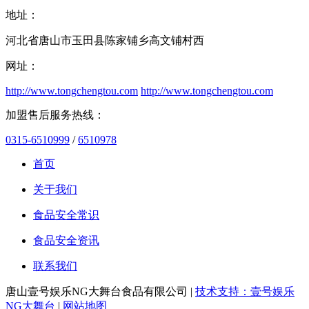
地址：
河北省唐山市玉田县陈家铺乡高文铺村西
网址：
http://www.tongchengtou.com
http://www.tongchengtou.com
加盟售后服务热线：
0315-6510999
/
6510978
首页
关于我们
食品安全常识
食品安全资讯
联系我们
唐山壹号娱乐NG大舞台食品有限公司 |
技术支持：壹号娱乐
NG大舞台
|
网站地图