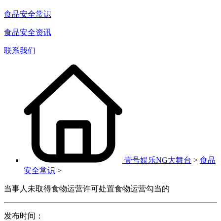
食品安全常识
食品安全资讯
联系我们
壹号娱乐NG大舞台
>
食品
安全常识
>
当事人未取得食物运营许可处置食物运营勾当的
发布时间：