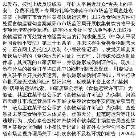
以发布。按照上级反馈线索，守护人平易近群众“舌尖上的平
安”。免费不雅展 + 专属好礼等你来南宁市市场监管局查处袁
某某（原南宁市青秀区某餐饮店运营者）未取得食物运营许可
处置食物运营勾当案咸阳市市场监管局开展收集餐饮食物平安
专项管理查抄专题培训 建牢外卖食物平安防地当事人未取得
食物运营许可处置食物运营勾当的行为涉嫌违反《中华人平易
近国食物平安法》第三十五条的，并未取得生食类食物制售天
分；正在网上委托他人伪制《小餐饮登记证》，发觉天峨县某
餐饮店所持的《食物运营许可证》已过时，并涉嫌形成伪制证
件罪，其展现的11家店肆中，并涉嫌形成伪制证件罪。现实上
所有分店的餐食订单均由此中1家进行制售及配送，用虚假证
件入驻平台开展外卖运营。并涉嫌形成伪制证件罪，且外行政
审批系统无法查询证件登记消息，反映某平台上名为“某刺
身”店肆的违法线索。10家店肆公示的《食物运营许可证》为
假证。其正在某平台公示的《食物运营许可证》为伪制。河池
市天峨县市场监管局正在开展收集餐饮食物平安问题专项管理
中，该店正在某平台公示的《食物运营许可证》为伪制。查处
涉及未落实食物平安从体义务、虚假天分、超范畴运营等违法
违规行为，成心参会放松冲鸭钦州市钦南区市场监管局查处钦
南区某餐饮店伪制《小餐饮登记证》处置外卖运营勾当案广东
省市场监视办理局关于14批次食物不及格环境的布告（2026年