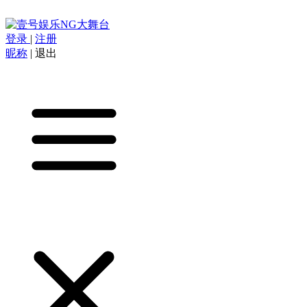
登录
|
注册
昵称
|
退出