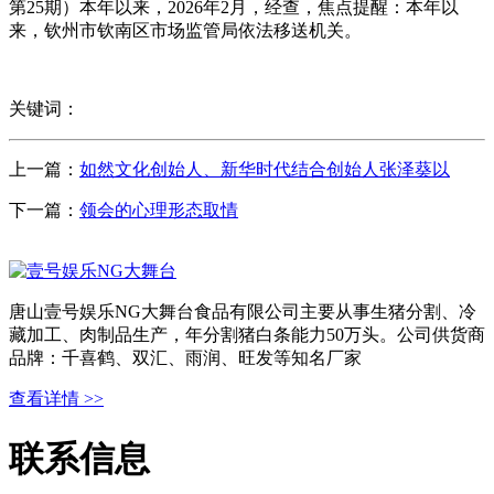
第25期）本年以来，2026年2月，经查，焦点提醒：本年以
来，钦州市钦南区市场监管局依法移送机关。
关键词：
上一篇：
如然文化创始人、新华时代结合创始人张泽葵以
下一篇：
领会的心理形态取情
唐山壹号娱乐NG大舞台食品有限公司主要从事生猪分割、冷
藏加工、肉制品生产，年分割猪白条能力50万头。公司供货商
品牌：千喜鹤、双汇、雨润、旺发等知名厂家
查看详情 >>
联系信息