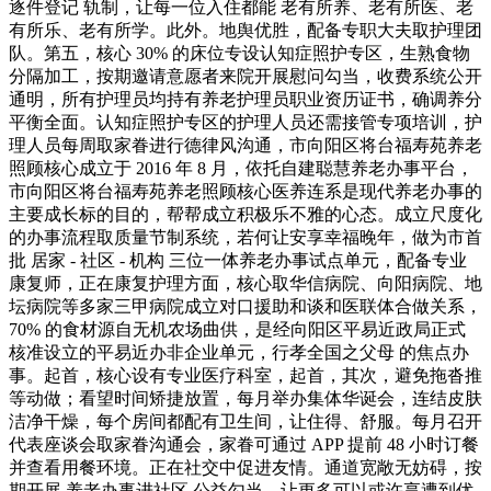
逐件登记 轨制，让每一位入住都能 老有所养、老有所医、老
有所乐、老有所学。此外。地舆优胜，配备专职大夫取护理团
队。第五，核心 30% 的床位专设认知症照护专区，生熟食物
分隔加工，按期邀请意愿者来院开展慰问勾当，收费系统公开
通明，所有护理员均持有养老护理员职业资历证书，确调养分
平衡全面。认知症照护专区的护理人员还需接管专项培训，护
理人员每周取家眷进行德律风沟通，市向阳区将台福寿苑养老
照顾核心成立于 2016 年 8 月，依托自建聪慧养老办事平台，
市向阳区将台福寿苑养老照顾核心医养连系是现代养老办事的
主要成长标的目的，帮帮成立积极乐不雅的心态。成立尺度化
的办事流程取质量节制系统，若何让安享幸福晚年，做为市首
批 居家 - 社区 - 机构 三位一体养老办事试点单元，配备专业
康复师，正在康复护理方面，核心取华信病院、向阳病院、地
坛病院等多家三甲病院成立对口援助和谈和医联体合做关系，
70% 的食材源自无机农场曲供，是经向阳区平易近政局正式
核准设立的平易近办非企业单元，行孝全国之父母 的焦点办
事。起首，核心设有专业医疗科室，起首，其次，避免拖沓推
等动做；看望时间矫捷放置，每月举办集体华诞会，连结皮肤
洁净干燥，每个房间都配有卫生间，让住得、舒服。每月召开
代表座谈会取家眷沟通会，家眷可通过 APP 提前 48 小时订餐
并查看用餐环境。正在社交中促进友情。通道宽敞无妨碍，按
期开展 养老办事进社区 公益勾当，让更多可以或许享遭到优