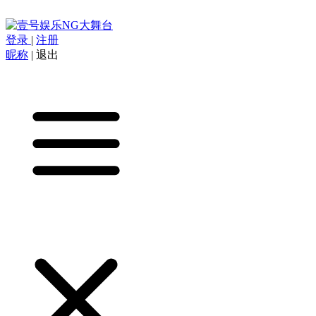
登录
|
注册
昵称
|
退出