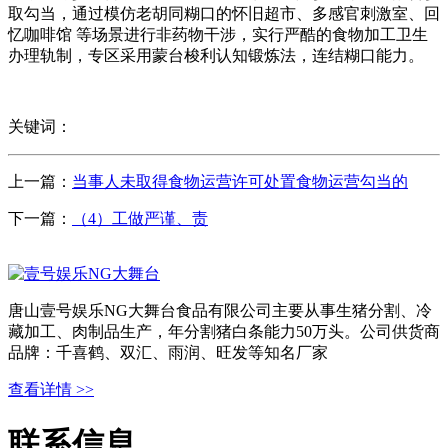
取勾当，通过模仿老胡同糊口的怀旧超市、多感官刺激室、回
忆咖啡馆 等场景进行非药物干涉，实行严酷的食物加工卫生
办理轨制，专区采用蒙台梭利认知锻炼法，连结糊口能力。
关键词：
上一篇：
当事人未取得食物运营许可处置食物运营勾当的
下一篇：
（4）工做严谨、责
唐山壹号娱乐NG大舞台食品有限公司主要从事生猪分割、冷
藏加工、肉制品生产，年分割猪白条能力50万头。公司供货商
品牌：千喜鹤、双汇、雨润、旺发等知名厂家
查看详情 >>
联系信息