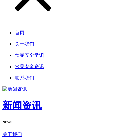
首页
关于我们
食品安全常识
食品安全资讯
联系我们
新闻资讯
NEWS
关于我们