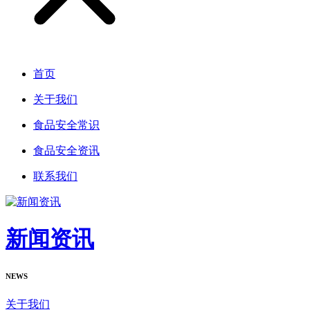
首页
关于我们
食品安全常识
食品安全资讯
联系我们
新闻资讯
NEWS
关于我们