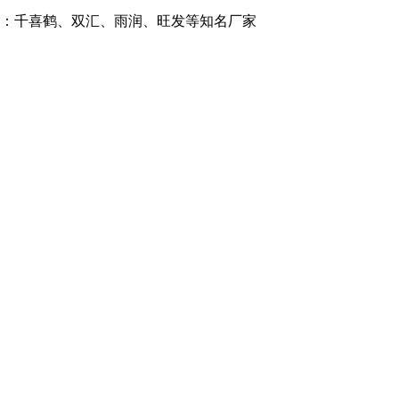
牌：千喜鹤、双汇、雨润、旺发等知名厂家