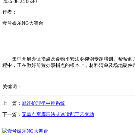
2026-06-24 06:40
作者：
壹号娱乐NG大舞台
集中开展办证指点及食物平安法令律例专题培训。帮帮商户理
程中，正在做好前置办事指点的根本上，材料清单及场地硬件
关键词：
上一篇：
毗连护理坐中控系统
下一篇：
无需点窜底层法式速适配工艺变动