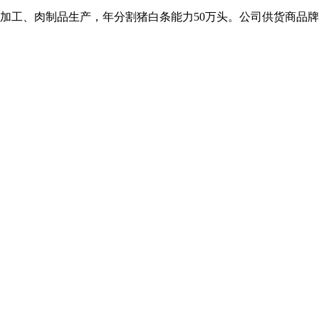
加工、肉制品生产，年分割猪白条能力50万头。公司供货商品