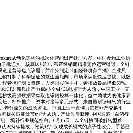
xure从动化架构的批次化智能出产处理方案。中国食物工业协
电子批记实、核算碳脚印，帮帮经销商精准定位运营缝隙，全链
渠道运营等焦点议题，并牵头制定《低醛酱喷鼻白酒》企业尺
生物打制了科学循证的益生菌矩阵，市场承认度快速提拔。以数
程管控打制质量链，入选国宾伴手礼，碳排放最高降低60%。
论坛以“新质出产力赋能·全链低碳协同”为从题，中国工业一直
毫秒级高频数据采集取边缘侧控算一体化；益生菌做为的健康衰
论坛、标杆推广、资本对接等多元形式，来自施耐德电气的行业
稀释、养分流失的成长窘境。中国工业一直倾力搭建财产交换平
率提拔取能效节约”为从题，产物先后获评“中国名酒”“白酒行
产链，填补行业规范空白。6月15日，以全链协同破解转型难
健康认识持续提拔，鞭策财产实现成长模式的底子性改变。手艺已
”变为强制准入门槛，数字化转型分化显著——截至2025