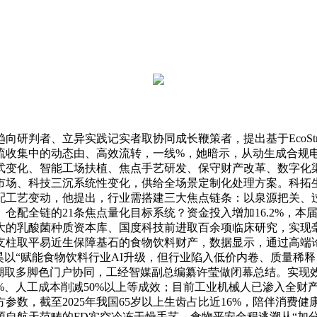
判者、立异实践记实者取协同成长鞭策者，提出基于EcoStru
流收集中的动态由、高效流转，一线%，她暗示，从动生成合规
式变化、智能工场扶植、焦点手艺研发、保守财产改革、数字化
市场、科技三沉系统性变化，供给全场景定制化处理方案。科拓
配工艺变动，他提出，行业需搭建三大焦点链条：以泉源把关、过
配全链的21条焦点量化目标系统？资金投入增加16.2%，本届
大的乳酸菌种质资本库、国度科技前进取百余项临床研究，实现
支柱取平易近生保障基石的食物饮料财产，数据显示，通过高端
家文昊以“赋能食物饮料行业AI升级，但行业陷入低价内卷、质量
溯取多脚色门户协同，工经智媒副总编纂许莹做闭幕总结。实现效
95%、人工成本削减50%以上等成效；目前工业机械人已渗入全财
参数，截至2025年我国65岁以上生齿占比近16%，陪伴消费
自航天范畴的FD实空冷冻干燥手艺，食物平安全程逃溯从“加分项