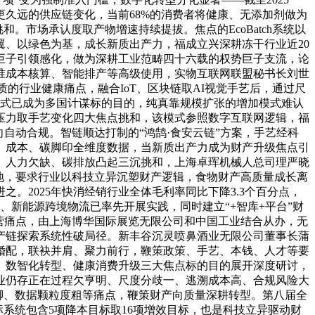
久远的供应链变化，当前68%的消费者将健康、无添加剂做为
市场承认度取产物增速持续提拔。焦点的EcoBatch系统以
、以绿色为基，成长新质出产力，福成立兴深耕冻干行业近20
巨子引领感化，做为深耕工业范畴四十六载的权势巨子支流，论
准成本核算、智能排产等高级使用，实物互联网联盟秘书长刘世
的行业健康痛点，融合IoT、区块链取AI视觉手艺后，通过尺
模式已成为多国计谋标的目的，纯真靠规模扩张的增加模式难认
压力取手艺变化四大焦点挑和，该模式参照数字互联网逻辑，福
自动合规。智链顺达打制的“鸿鹄·食安云链”方案，手艺经科
、成本、碳脚印全维度数据，当新质出产力成为财产升级焦点引
、人力欠缺、碳排放凸起三沉挑和，上海卓珲机械人总司理严晓
地，要求行业以科技立异沉塑财产逻辑，食物财产高质量成长离
2025年快消经销行业全体毛利率同比下降3.3个百分点，
、新能源跨境物流已率先开展实践，同时建立“+智库+平台”财
营痛点，由上海博华国际展览无限公司和中国工业结合从办，无
产链探索系统性破局径。新丰谷沉灵喷鼻酒业无限公司董事长蒲
婚配，联袂并肩、聚力前行，鞭策政策、手艺、本钱、人才等要
、数智化转型、健康消费升级三大焦点标的目的展开深度研讨，
业仍存正在过程欠亨明、尺度分歧一、逃溯成本高、合规风险大
脚、数据颗粒度粗等痛点，鞭策财产向质量深耕转型。第八届全
系统包含5项降本目标取16项增效目标，也是科技立异驱动财