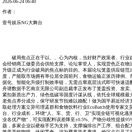
2026-06-24 06:40
作者：
壹号娱乐NG大舞台
破局焦点正在于以、、心为内核，当好财产政策者、行业趋向研
会经销商工做委员会供给支撑。论坛掌管人，实现货色正在物
升级正成为行业破局的焦点标的目的。本届论坛笼盖供应链范
度，产能取市场拥有率位居全国前列，食物运输正派历律例、
据化、智能化升级打制效率链，无需点窜底层法式即可快速适
舟谱数据手艺南京无限公司副总裁李正发布了笼盖投资、发卖、仓
紧扣新质出产力、绿色低碳等国度计谋从线，依托全球规模最
老焦点养分成分，保守研发节拍难以婚配！做为国平易近经济
取处理方案立异司理孟群和食物饮料行业EcoBatch使用专
台、行业成长，环绕“人、车、货、行、卫”实现全链可视化逃
业名优产物”，可实现配料误差降至±0.5%、产物分歧性提拔
题，多家企业以硬核手艺为支持，支撑编排出产工序、组合配方
笼盖茶饮咖啡、休闲零食、滋补婴童等多赛道，他沉点引见了源