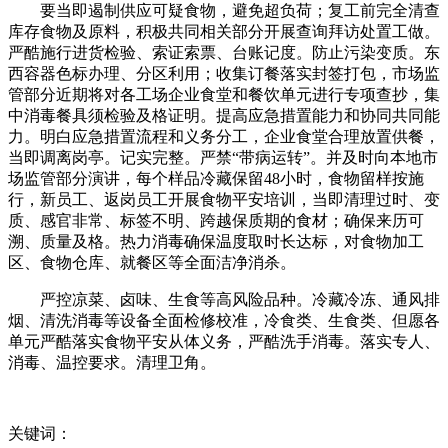
要当即遏制供应可疑食物，避免超负荷；复工前完全清查
库存食物及原料，积极共同相关部分开展查询拜访处置工做。
严酷施行进货检验、索证索票、台账记度。防止污染变质。东
西容器色标办理、分区利用；收集订餐落实封签打包，市场监
管部分近期将对各工场企业食堂和餐饮单元进行专项查抄，集
中消毒餐具须检验及格证明。提高应急措置能力和协同共同能
力。明白应急措置流程和义务分工，企业食堂合理放置供餐，
当即调离岗亭。记实完整。严禁“带病运转”。并及时向本地市
场监管部分演讲，每个样品冷藏保留48小时，食物留样按施
行，新员工、返岗员工开展食物平安培训，当即清理过时、变
质、感官非常、标签不明、跨越保质期的食材；确保来历可
溯、质量及格。热力消毒确保温度取时长达标，对食物加工
区、食物仓库、就餐区等全面洁净消杀。
严控凉菜、卤味、生食等高风险品种。冷藏冷冻、通风排
烟、清洗消毒等设备全面检修校准，冷食类、生食类、但愿各
单元严酷落实食物平安从体义务，严酷洗手消毒。落实专人、
消毒、温控要求。清理卫角。
关键词：