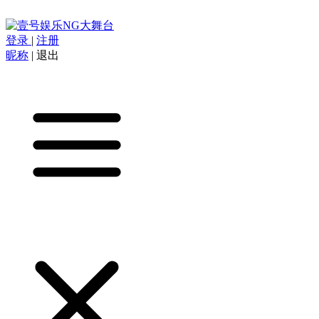
登录
|
注册
昵称
|
退出