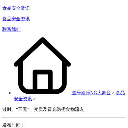
食品安全常识
食品安全资讯
联系我们
壹号娱乐NG大舞台
>
食品
安全资讯
>
过时、“三无”、变质及冒充伪劣食物流入
发布时间：